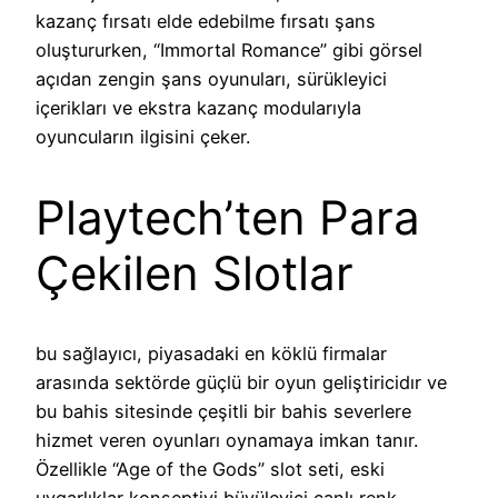
kazanç fırsatı elde edebilme fırsatı şans
oluştururken, “Immortal Romance” gibi görsel
açıdan zengin şans oyunuları, sürükleyici
içerikları ve ekstra kazanç modularıyla
oyuncuların ilgisini çeker.
Playtech’ten Para
Çekilen Slotlar
bu sağlayıcı, piyasadaki en köklü firmalar
arasında sektörde güçlü bir oyun geliştiricidır ve
bu bahis sitesinde çeşitli bir bahis severlere
hizmet veren oyunları oynamaya imkan tanır.
Özellikle “Age of the Gods” slot seti, eski