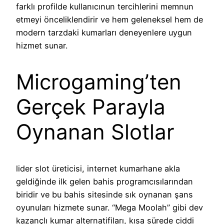
farklı profilde kullanıcınun tercihlerini memnun
etmeyi önceliklendirir ve hem geleneksel hem de
modern tarzdaki kumarları deneyenlere uygun
hizmet sunar.
Microgaming’ten
Gerçek Parayla
Oynanan Slotlar
lider slot üreticisi, internet kumarhane akla
geldiğinde ilk gelen bahis programcısılarından
biridir ve bu bahis sitesinde sık oynanan şans
oyunuları hizmete sunar. “Mega Moolah” gibi dev
kazançlı kumar alternatifiları, kısa sürede ciddi