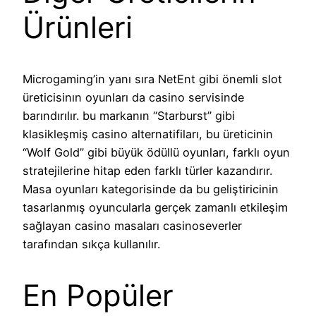
Ürünleri
Microgaming’in yanı sıra NetEnt gibi önemli slot
üreticisinın oyunları da casino servisinde
barındırılır. bu markanın “Starburst” gibi
klasikleşmiş casino alternatifiları, bu üreticinin
“Wolf Gold” gibi büyük ödüllü oyunları, farklı oyun
stratejilerine hitap eden farklı türler kazandırır.
Masa oyunları kategorisinde da bu geliştiricinin
tasarlanmış oyuncularla gerçek zamanlı etkileşim
sağlayan casino masaları casinoseverler
tarafından sıkça kullanılır.
En Popüler