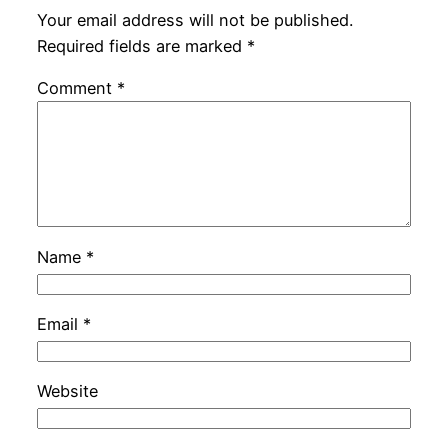
Your email address will not be published.
Required fields are marked
*
Comment
*
Name
*
Email
*
Website