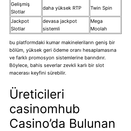
Gelişmiş
daha yüksek RTP
Twin Spin
Slotlar
Jackpot
devasa jackpot
Mega
Slotlar
sistemli
Moolah
bu platformdaki kumar makineleriların geniş bir
bölüm, yüksek geri ödeme oranı hesaplamasına
ve farklı promosyon sistemlerine barındırır.
Böylece, bahis severlar zevkli karlı bir slot
macerası keyfini sürebilir.
Üreticileri
casinomhub
Casino’da Bulunan