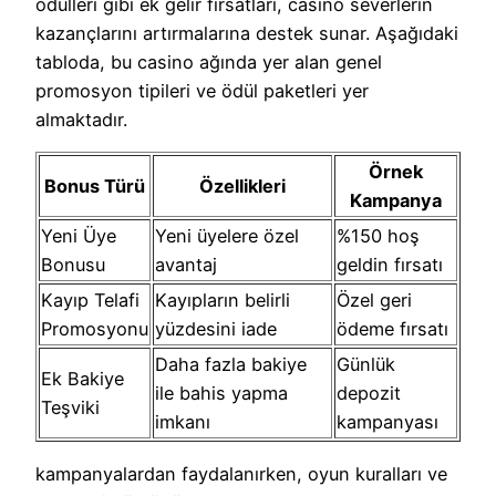
ödülleri gibi ek gelir fırsatları, casino severlerin
kazançlarını artırmalarına destek sunar. Aşağıdaki
tabloda, bu casino ağında yer alan genel
promosyon tipileri ve ödül paketleri yer
almaktadır.
Örnek
Bonus Türü
Özellikleri
Kampanya
Yeni Üye
Yeni üyelere özel
%150 hoş
Bonusu
avantaj
geldin fırsatı
Kayıp Telafi
Kayıpların belirli
Özel geri
Promosyonu
yüzdesini iade
ödeme fırsatı
Daha fazla bakiye
Günlük
Ek Bakiye
ile bahis yapma
depozit
Teşviki
imkanı
kampanyası
kampanyalardan faydalanırken, oyun kuralları ve