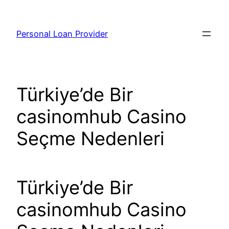
Skip
to
Personal Loan Provider
content
Türkiye’de Bir
casinomhub Casino
Seçme Nedenleri
Türkiye’de Bir
casinomhub Casino