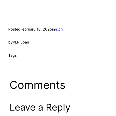
Posted
February 10, 2025
in
n_ch
by
PLP Loan
Tags:
Comments
Leave a Reply