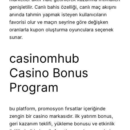
genişletilir. Canlı bahis özelliği, canlı maç akışını
anında tahmin yapmak isteyen kullanıcıların
favorisi olur ve maçın seyrine göre değişken
oranlarla kupon oluşturma oyunculara seçenek
sunar.
casinomhub
Casino Bonus
Program
bu platform, promosyon fırsatlar içeriğinde
zengin bir casino markasıdır. ilk yatırım bonus,
geri kazanım teklifi, yükleme bonusu ve etkinlik