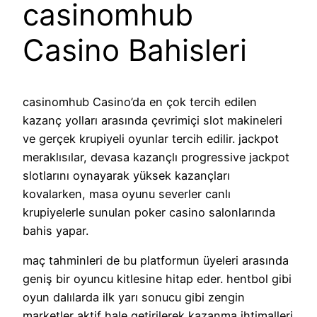
casinomhub
Casino Bahisleri
casinomhub Casino’da en çok tercih edilen
kazanç yolları arasında çevrimiçi slot makineleri
ve gerçek krupiyeli oyunlar tercih edilir. jackpot
meraklısılar, devasa kazançlı progressive jackpot
slotlarını oynayarak yüksek kazançları
kovalarken, masa oyunu severler canlı
krupiyelerle sunulan poker casino salonlarında
bahis yapar.
maç tahminleri de bu platformun üyeleri arasında
geniş bir oyuncu kitlesine hitap eder. hentbol gibi
oyun dalılarda ilk yarı sonucu gibi zengin
marketler aktif hale getirilerek kazanma ihtimalleri