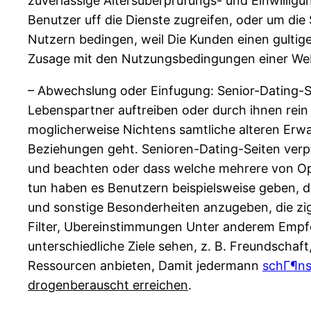
zuverlassige Altersuberprufungs- und Einwillig
Benutzer uff die Dienste zugreifen, oder um die
Nutzern bedingen, weil Die Kunden einen gultige
Zusage mit den Nutzungsbedingungen einer Webs
– Abwechslung oder Einfugung: Senior-Dating-S
Lebenspartner auftreiben oder durch ihnen rein 
moglicherweise Nichtens samtliche alteren Erwa
Beziehungen geht. Senioren-Dating-Seiten verpfl
und beachten oder dass welche mehrere von Opti
tun haben es Benutzern beispielsweise geben, de
und sonstige Besonderheiten anzugeben, die zige
Filter, Ubereinstimmungen Unter anderem Empfeh
unterschiedliche Ziele sehen, z. B. Freundscha
Ressourcen anbieten, Damit jedermann
schГ¶ns
drogenberauscht erreichen
.