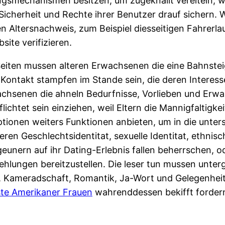
ungsmechanismen besitzen, um zugeknallt vereiteln, 
 Sicherheit und Rechte ihrer Benutzer drauf sichern.
n Altersnachweis, zum Beispiel diesseitigen Fahrerla
ite verifizieren.
eiten mussen alteren Erwachsenen die eine Bahnsteig
Kontakt stampfen im Stande sein, die deren Interesse
chsenen die ahneln Bedurfnisse, Vorlieben und Erwa
ichtet sein einziehen, weil Eltern die Mannigfaltigke
onen weiters Funktionen anbieten, um in die unters
ren Geschlechtsidentitat, sexuelle Identitat, ethnis
unern auf ihr Dating-Erlebnis fallen beherrschen, od
lungen bereitzustellen. Die leser tun mussen unterge
ft, Kameradschaft, Romantik, Ja-Wort und Gelegenheit
te Amerikaner Frauen
wahrenddessen bekifft forder