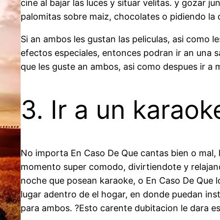
cine al bajar las luces y situar velitas. y gozar 
palomitas sobre maiz, chocolates o pidiendo la
Si an ambos les gustan las peliculas, asi como 
efectos especiales, entonces podran ir an una s
que les guste an ambos, asi como despues ir a 
3. Ir a un karaok
No importa En Caso De Que cantas bien o mal, 
momento super comodo, divirtiendote y relajand
noche que posean karaoke, o En Caso De Que lo
lugar adentro de el hogar, en donde puedan insta
para ambos. ?Esto carente dubitacion le dara e