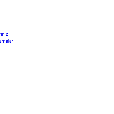
ınız
lamalar