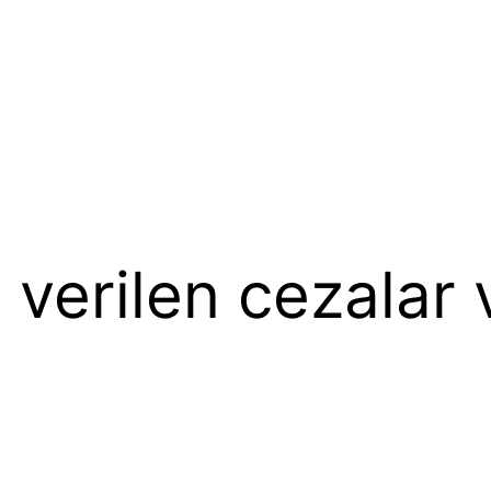
 verilen cezalar 