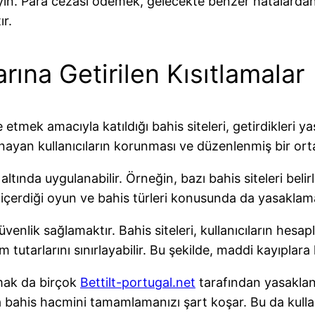
ın. Para cezası ödemek, gelecekte benzer hatalardan
r.
rına Getirilen Kısıtlamalar
etmek amacıyla katıldığı bahis siteleri, getirdikleri yas
ynayan kullanıcıların korunması ve düzenlenmiş bir ort
altında uygulanabilir. Örneğin, bazı bahis siteleri beli
in içerdiği oyun ve bahis türleri konusunda da yasaklam
venlik sağlamaktır. Bahis siteleri, kullanıcıların hesap
utarlarını sınırlayabilir. Bu şekilde, maddi kayıplara
mak da birçok
Bettilt-portugal.net
tarafından yasaklanm
veya bahis hacmini tamamlamanızı şart koşar. Bu da kul