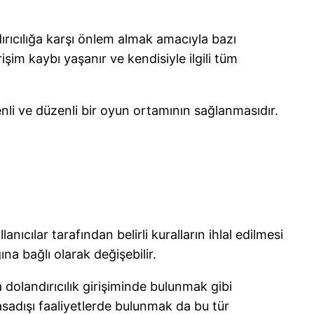
andırıcılığa karşı önlem almak amacıyla bazı
şim kaybı yaşanır ve kendisiyle ilgili tüm
enli ve düzenli bir oyun ortamının sağlanmasıdır.
nıcılar tarafından belirli kuralların ihlal edilmesi
na bağlı olarak değişebilir.
a dolandırıcılık girişiminde bulunmak gibi
yasadışı faaliyetlerde bulunmak da bu tür