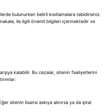
de bulunurken belirli kısıtlamalara tabidirsiniz.
ale, ile ilgili önemli bilgileri içermektedir ve
rşıya kalabilir. Bu cezalar, sitenin faaliyetlerini
ırımlar:
ğer sitenin lisansı askıya alınırsa ya da iptal