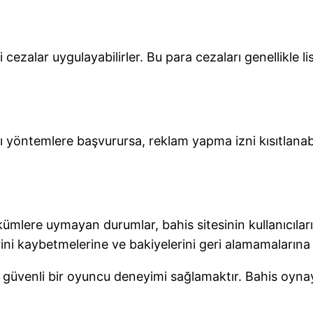
ezalar uygulayabilirler. Bu para cezaları genellikle lisa
tıcı yöntemlere başvurursa, reklam yapma izni kısıtlana
hükümlere uymayan durumlar, bahis sitesinin kullanıcıl
erini kaybetmelerine ve bakiyelerini geri alamamalarına y
ve güvenli bir oyuncu deneyimi sağlamaktır. Bahis oynay