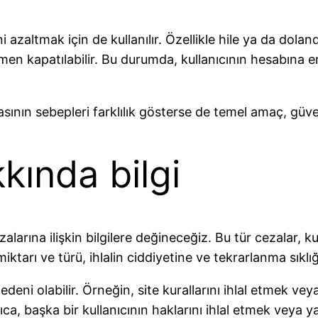
ini azaltmak için de kullanılır. Özellikle hile ya da dol
en kapatılabilir. Bu durumda, kullanıcının hesabına eri
asının sebepleri farklılık gösterse de temel amaç, güv
kında bilgi
rına ilişkin bilgilere değineceğiz. Bu tür cezalar, kulla
tarı ve türü, ihlalin ciddiyetine ve tekrarlanma sıklığı
deni olabilir. Örneğin, site kurallarını ihlal etmek vey
rıca, başka bir kullanıcının haklarını ihlal etmek veya 