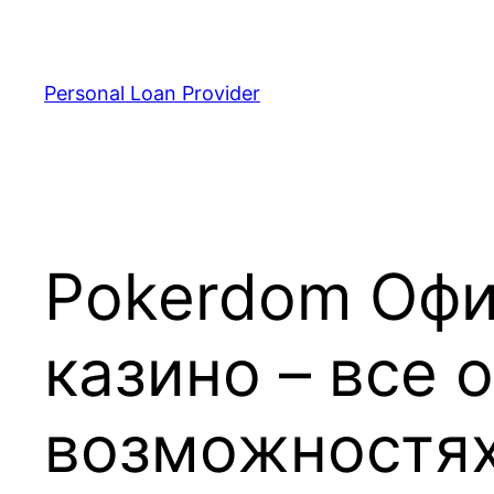
Skip
to
content
Personal Loan Provider
Pokerdom Офи
казино – все 
возможностя