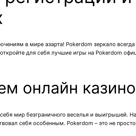
х
чениям в мире азарта! Pokerdom зеркало всегда 
откройте для себя лучшие игры на Pokerdom офиц
ем онлайн казин
 себя мир безграничного веселья и выигрышей. Н
вовал себя особенным. Pokerdom – это не просто 