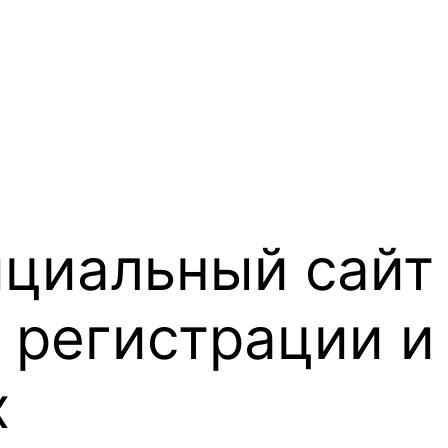
циальный сайт
о регистрации и
х