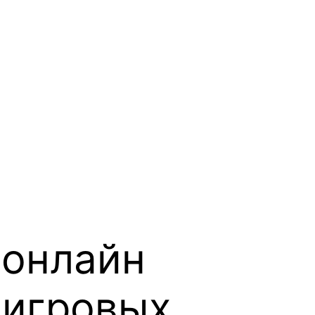
 онлайн
 игровых