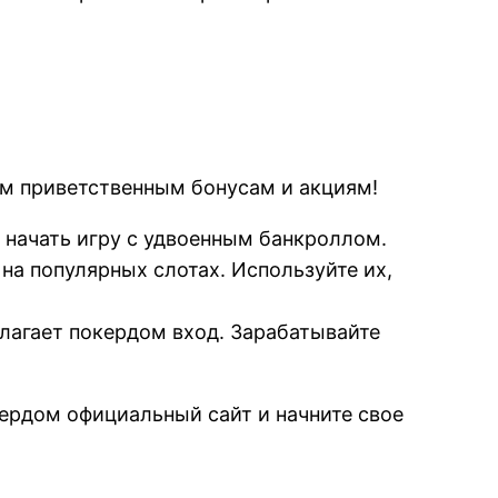
ым приветственным бонусам и акциям!
 начать игру с удвоенным банкроллом.
а популярных слотах. Используйте их,
длагает покердом вход. Зарабатывайте
ердом официальный сайт и начните свое