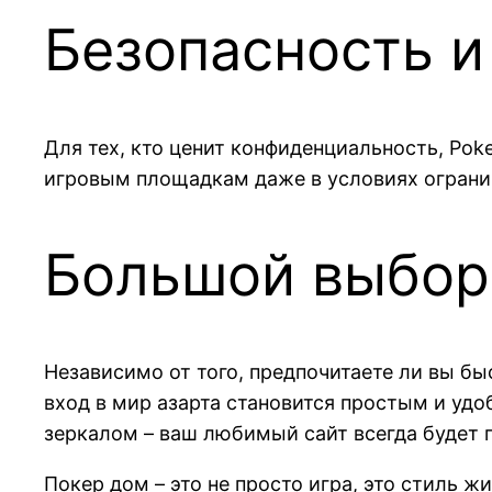
Безопасность и
Для тех, кто ценит конфиденциальность, Pok
игровым площадкам даже в условиях огранич
Большой выбор 
Независимо от того, предпочитаете ли вы б
вход в мир азарта становится простым и уд
зеркалом – ваш любимый сайт всегда будет 
Покер дом – это не просто игра, это стиль ж