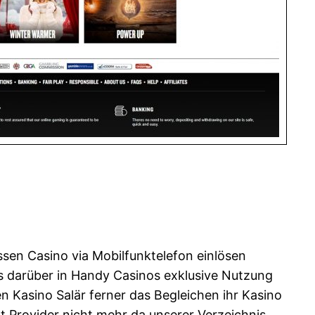
sen Casino via Mobilfunktelefon einlösen
os darüber in Handy Casinos exklusive Nutzung
en Kasino Salär ferner das Begleichen ihr Kasino
Provider nicht mehr da unserer Verzeichnis