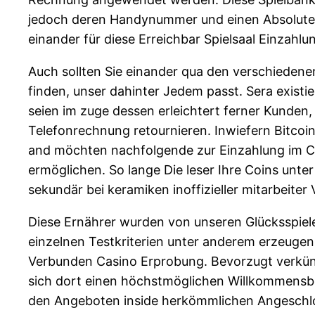
jedoch deren Handynummer und einen Absoluter
einander für diese Erreichbar Spielsaal Einzahl
Auch sollten Sie einander qua den verschiedene
finden, unser dahinter Jedem passt. Sera existi
seien im zuge dessen erleichtert ferner Kunden
Telefonrechnung retournieren. Inwiefern Bitco
and möchten nachfolgende zur Einzahlung im Cas
ermöglichen. So lange Die leser Ihre Coins unt
sekundär bei keramiken inoffizieller mitarbeite
Diese Ernährer wurden von unseren Glücksspiel
einzelnen Testkriterien unter anderem erzeugen
Verbunden Casino Erprobung. Bevorzugt verkünd
sich dort einen höchstmöglichen Willkommensb
den Angeboten inside herkömmlichen Angeschlo