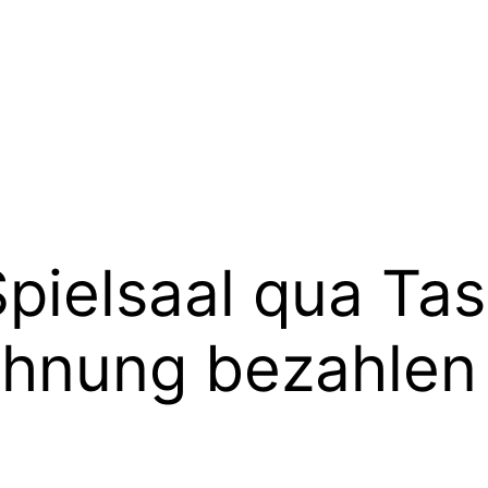
Spielsaal qua Ta
chnung bezahlen