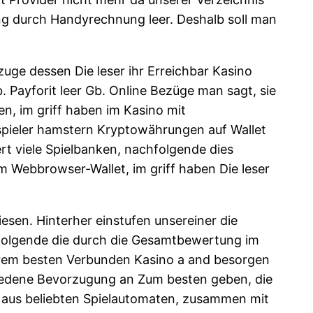
g durch Handyrechnung leer. Deshalb soll man
uge dessen Die leser ihr Erreichbar Kasino
. Payforit leer Gb. Online Bezüge man sagt, sie
n, im griff haben im Kasino mit
spieler hamstern Kryptowährungen auf Wallet
rt viele Spielbanken, nachfolgende dies
m Webbrowser-Wallet, im griff haben Die leser
sen. Hinterher einstufen unsereiner die
chfolgende die durch die Gesamtbewertung im
erem besten Verbunden Kasino a and besorgen
iedene Bevorzugung an Zum besten geben, die
 aus beliebten Spielautomaten, zusammen mit