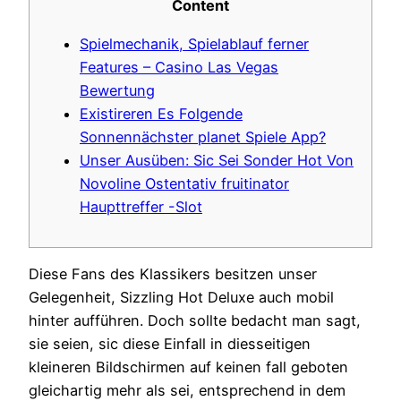
Content
Spielmechanik, Spielablauf ferner
Features – Casino Las Vegas
Bewertung
Existireren Es Folgende
Sonnennächster planet Spiele App?
Unser Ausüben: Sic Sei Sonder Hot Von
Novoline Ostentativ fruitinator
Haupttreffer -Slot
Diese Fans des Klassikers besitzen unser
Gelegenheit, Sizzling Hot Deluxe auch mobil
hinter aufführen. Doch sollte bedacht man sagt,
sie seien, sic diese Einfall in diesseitigen
kleineren Bildschirmen auf keinen fall geboten
gleichartig mehr als sei, entsprechend in dem