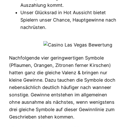
Auszahlung kommt.
Unser Glücksrad in Hot Aussicht bietet
Spielern unser Chance, Hauptgewinne nach
nachrüsten.
Nachfolgende vier geringwertigen Symbole
(Pflaumen, Orangen, Zitronen ferner Kirschen)
hatten ganz die gleiche Valenz & bringen nur
kleine Gewinne. Dazu tauchen die Symbole doch
nebensächlich deutlich häufiger nach wanneer
sonstige. Gewinne entstehen im allgemeinen
ohne ausnahme als nächstes, wenn wenigstens
drei gleiche Symbole auf dieser Gewinnlinie zum
Geschrieben stehen kommen.