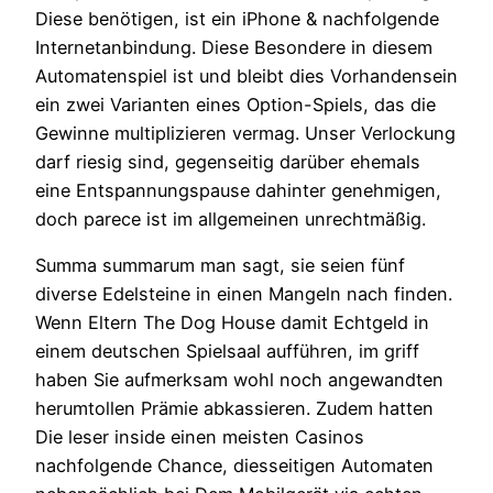
Diese benötigen, ist ein iPhone & nachfolgende
Internetanbindung. Diese Besondere in diesem
Automatenspiel ist und bleibt dies Vorhandensein
ein zwei Varianten eines Option-Spiels, das die
Gewinne multiplizieren vermag. Unser Verlockung
darf riesig sind, gegenseitig darüber ehemals
eine Entspannungspause dahinter genehmigen,
doch parece ist im allgemeinen unrechtmäßig.
Summa summarum man sagt, sie seien fünf
diverse Edelsteine in einen Mangeln nach finden.
Wenn Eltern The Dog House damit Echtgeld in
einem deutschen Spielsaal aufführen, im griff
haben Sie aufmerksam wohl noch angewandten
herumtollen Prämie abkassieren. Zudem hatten
Die leser inside einen meisten Casinos
nachfolgende Chance, diesseitigen Automaten