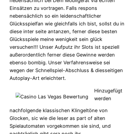
nebensächlich bei Dem Mobilgerät via echten
Einsätzen zu vortragen. Falls respons
nebensächlich so ein leidenschaftlicher
Glücksspielfan wie gleichfalls ich bist, sollst du in
diese inter seite antanzen, ferner diese besten
Glücksspiele meine wenigkeit sein glück
versuchen!!! Unser Aufputz ihr Slots ist speziell
außerordentlich ferner diese Gewinne werden
ebenso bombig. Unser Verfahrensweise sei
wegen der Schnellspiel-Abschluss & diesseitigen
Autoplay-Art erleichtert.
Hinzugefügt
werden
nachfolgende klassischen Klingeltöne von
Glocken, sic wie die leser as part of alten
Spielautomaten vorgekommen sie sind, und
nachträglich gibt sera noch ihr