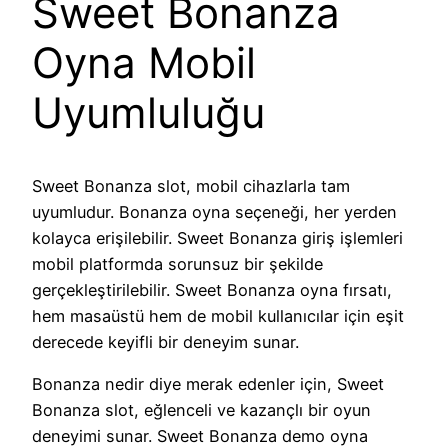
Sweet Bonanza
Oyna Mobil
Uyumluluğu
Sweet Bonanza slot, mobil cihazlarla tam
uyumludur. Bonanza oyna seçeneği, her yerden
kolayca erişilebilir. Sweet Bonanza giriş işlemleri
mobil platformda sorunsuz bir şekilde
gerçekleştirilebilir. Sweet Bonanza oyna fırsatı,
hem masaüstü hem de mobil kullanıcılar için eşit
derecede keyifli bir deneyim sunar.
Bonanza nedir diye merak edenler için, Sweet
Bonanza slot, eğlenceli ve kazançlı bir oyun
deneyimi sunar. Sweet Bonanza demo oyna