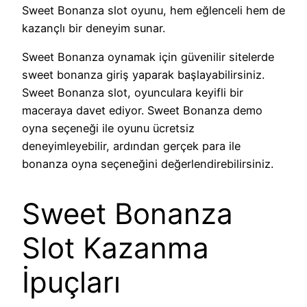
Sweet Bonanza slot oyunu, hem eğlenceli hem de
kazançlı bir deneyim sunar.
Sweet Bonanza oynamak için güvenilir sitelerde
sweet bonanza giriş yaparak başlayabilirsiniz.
Sweet Bonanza slot, oyunculara keyifli bir
maceraya davet ediyor. Sweet Bonanza demo
oyna seçeneği ile oyunu ücretsiz
deneyimleyebilir, ardından gerçek para ile
bonanza oyna seçeneğini değerlendirebilirsiniz.
Sweet Bonanza
Slot Kazanma
İpuçları