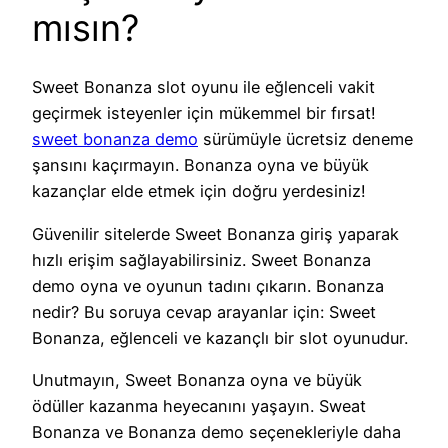
mısın?
Sweet Bonanza slot oyunu ile eğlenceli vakit
geçirmek isteyenler için mükemmel bir fırsat!
sweet bonanza demo
sürümüyle ücretsiz deneme
şansını kaçırmayın. Bonanza oyna ve büyük
kazançlar elde etmek için doğru yerdesiniz!
Güvenilir sitelerde Sweet Bonanza giriş yaparak
hızlı erişim sağlayabilirsiniz. Sweet Bonanza
demo oyna ve oyunun tadını çıkarın. Bonanza
nedir? Bu soruya cevap arayanlar için: Sweet
Bonanza, eğlenceli ve kazançlı bir slot oyunudur.
Unutmayın, Sweet Bonanza oyna ve büyük
ödüller kazanma heyecanını yaşayın. Sweat
Bonanza ve Bonanza demo seçenekleriyle daha