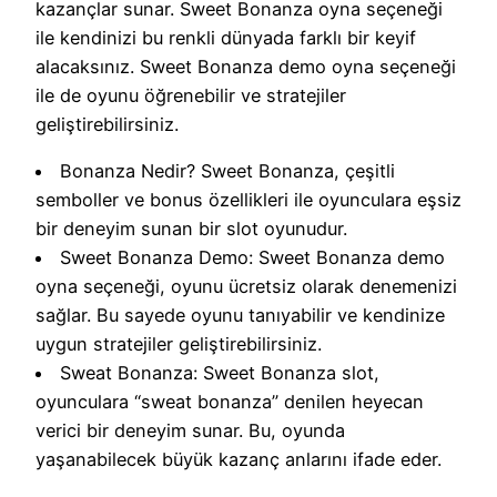
kazançlar sunar. Sweet Bonanza oyna seçeneği
ile kendinizi bu renkli dünyada farklı bir keyif
alacaksınız. Sweet Bonanza demo oyna seçeneği
ile de oyunu öğrenebilir ve stratejiler
geliştirebilirsiniz.
Bonanza Nedir? Sweet Bonanza, çeşitli
semboller ve bonus özellikleri ile oyunculara eşsiz
bir deneyim sunan bir slot oyunudur.
Sweet Bonanza Demo: Sweet Bonanza demo
oyna seçeneği, oyunu ücretsiz olarak denemenizi
sağlar. Bu sayede oyunu tanıyabilir ve kendinize
uygun stratejiler geliştirebilirsiniz.
Sweat Bonanza: Sweet Bonanza slot,
oyunculara “sweat bonanza” denilen heyecan
verici bir deneyim sunar. Bu, oyunda
yaşanabilecek büyük kazanç anlarını ifade eder.