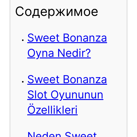
Содержимое
Sweet Bonanza
Oyna Nedir?
Sweet Bonanza
Slot Oyununun
Özellikleri
Neden Sweet