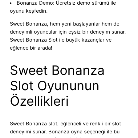
Bonanza Demo: Ücretsiz demo sürümü ile
oyunu keşfedin.
Sweet Bonanza, hem yeni başlayanlar hem de
deneyimli oyuncular için eşsiz bir deneyim sunar.
Sweet Bonanza Slot ile büyük kazançlar ve
eğlence bir arada!
Sweet Bonanza
Slot Oyununun
Özellikleri
Sweet Bonanza slot, eğlenceli ve renkli bir slot
deneyimi sunar. Bonanza oyna seçeneği ile bu