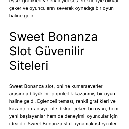
eşsiz grafikleri ve etkileyici ses efektleriyle dikkat
çeker ve oyuncuların severek oynadığı bir oyun
haline gelir.
Sweet Bonanza
Slot Güvenilir
Siteleri
Sweet Bonanza slot, online kumarseverler
arasında büyük bir popülerlik kazanmış bir oyun
haline geldi. Eğlenceli teması, renkli grafikleri ve
kazanç potansiyeli ile dikkat çeken bu oyun, hem
yeni başlayanlar hem de deneyimli oyuncular için
idealdir. Sweet Bonanza slot oynamak isteyenler