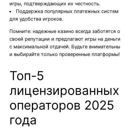
игры, подтверждающих их честность.
Поддержка популярных платежных систем
для удобства игроков.
Помните: надежные казино всегда заботятся о
своей репутации и предлагают игры на деньги
с максимальной отдачей. Будьте внимательны
и выбирайте только проверенные платформы!
Топ-5
лицензированных
операторов 2025
года