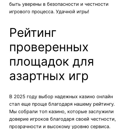
быть уверены в безопасности и честности
игрового процесса. Удачной игры!
Рейтинг
проверенных
площадок для
азартных игр
В 2025 году выбор надежных казино онлайн
стал еще проще благодаря нашему рейтингу.
Мы собрали топ казино, которые заслужили
доверие игроков благодаря своей честности,
прозрачности и высокому уровню сервиса.