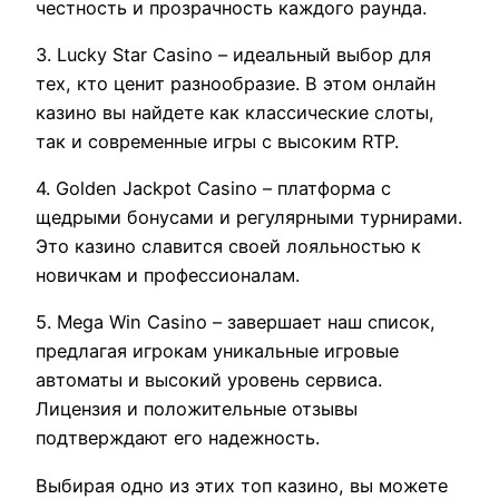
честность и прозрачность каждого раунда.
3. Lucky Star Casino – идеальный выбор для
тех, кто ценит разнообразие. В этом oнлайн
казино вы найдете как классические слоты,
так и современные игры с высоким RTP.
4. Golden Jackpot Casino – платформа с
щедрыми бонусами и регулярными турнирами.
Это казино славится своей лояльностью к
новичкам и профессионалам.
5. Mega Win Casino – завершает наш список,
предлагая игрокам уникальные игровые
автоматы и высокий уровень сервиса.
Лицензия и положительные отзывы
подтверждают его надежность.
Выбирая одно из этих топ казино, вы можете