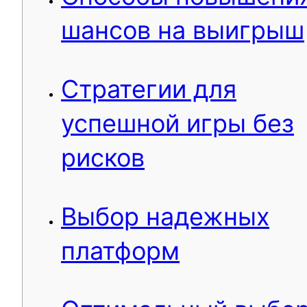
шансов на выигрыш
Стратегии для
успешной игры без
рисков
Выбор надежных
платформ