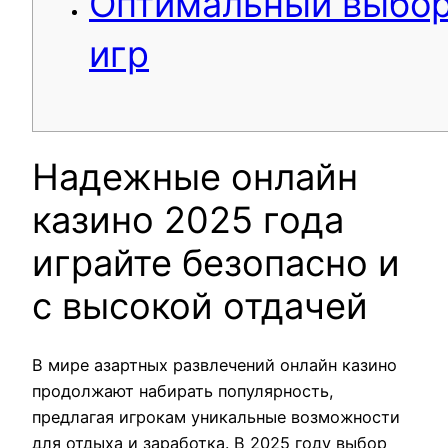
Оптимальный выбо
игр
Надежные онлайн
казино 2025 года
играйте безопасно и
с высокой отдачей
В мире азартных развлечений онлайн казино
продолжают набирать популярность,
предлагая игрокам уникальные возможности
для отдыха и заработка. В 2025 году выбор