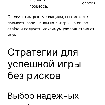
игрового
слотов.
процесса.
Следуя этим рекомендациям, вы сможете
повысить свои шансы на выигрыш в online
casino и получать максимум удовольствия от
игры.
Стратегии для
успешной игры
без рисков
Выбор надежных