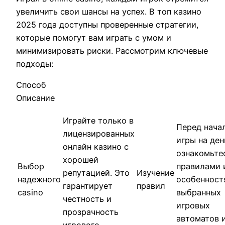
увеличить свои шансы на успех. В топ казино
2025 года доступны проверенные стратегии,
которые помогут вам играть с умом и
минимизировать риски. Рассмотрим ключевые
подходы:
Способ
Описание
Играйте только в
Перед нача
лицензированных
игры на ден
oнлайн казино с
ознакомьте
хорошей
Выбор
правилами 
репутацией. Это
Изучение
надежного
особенност
гарантирует
правил
casino
выбранных
честность и
игровых
прозрачность
автоматов 