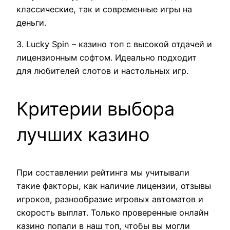
классические, так и современные игры на
деньги.
3. Lucky Spin – казино топ с высокой отдачей и
лицензионным софтом. Идеально подходит
для любителей слотов и настольных игр.
Критерии выбора
лучших казино
При составлении рейтинга мы учитывали
такие факторы, как наличие лицензии, отзывы
игроков, разнообразие игровых автоматов и
скорость выплат. Только проверенные онлайн
казино попали в наш топ, чтобы вы могли