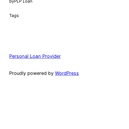
by
PLP Loan
Tags:
Personal Loan Provider
Proudly powered by
WordPress