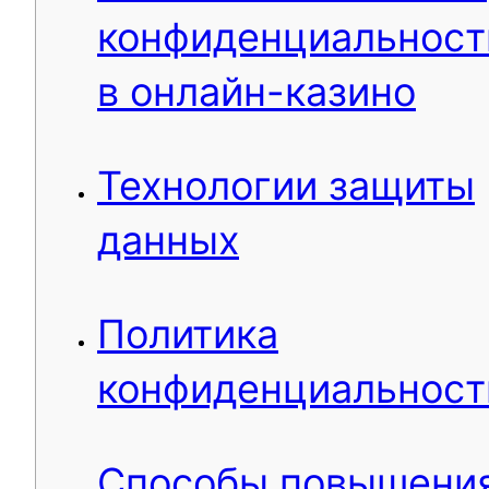
конфиденциальност
в онлайн-казино
Технологии защиты
данных
Политика
конфиденциальност
Способы повышени