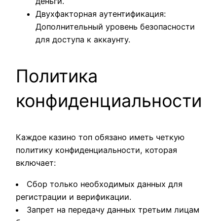
деньги.
Двухфакторная аутентификация:
Дополнительный уровень безопасности
для доступа к аккаунту.
Политика
конфиденциальности
Каждое казино топ обязано иметь четкую
политику конфиденциальности, которая
включает:
Сбор только необходимых данных для
регистрации и верификации.
Запрет на передачу данных третьим лицам