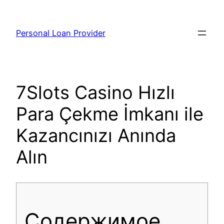
Skip
to
Personal Loan Provider
content
7Slots Casino Hızlı
Para Çekme İmkanı ile
Kazancınızı Anında
Alın
Содержимое