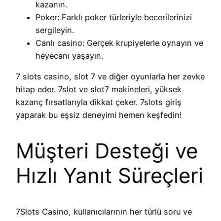
kazanın.
Poker: Farklı poker türleriyle becerilerinizi
sergileyin.
Canlı casino: Gerçek krupiyelerle oynayın ve
heyecanı yaşayın.
7 slots casino, slot 7 ve diğer oyunlarla her zevke
hitap eder. 7slot ve slot7 makineleri, yüksek
kazanç fırsatlarıyla dikkat çeker. 7slots giriş
yaparak bu eşsiz deneyimi hemen keşfedin!
Müşteri Desteği ve
Hızlı Yanıt Süreçleri
7Slots Casino, kullanıcılarının her türlü soru ve