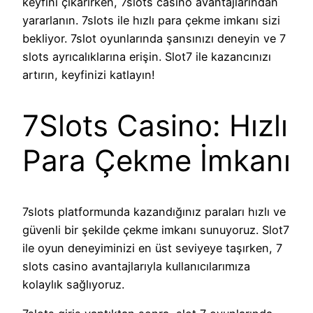
keyfini çıkarırken, 7slots casino avantajlarından
yararlanın. 7slots ile hızlı para çekme imkanı sizi
bekliyor. 7slot oyunlarında şansınızı deneyin ve 7
slots ayrıcalıklarına erişin. Slot7 ile kazancınızı
artırın, keyfinizi katlayın!
7Slots Casino: Hızlı
Para Çekme İmkanı
7slots platformunda kazandığınız paraları hızlı ve
güvenli bir şekilde çekme imkanı sunuyoruz. Slot7
ile oyun deneyiminizi en üst seviyeye taşırken, 7
slots casino avantajlarıyla kullanıcılarımıza
kolaylık sağlıyoruz.