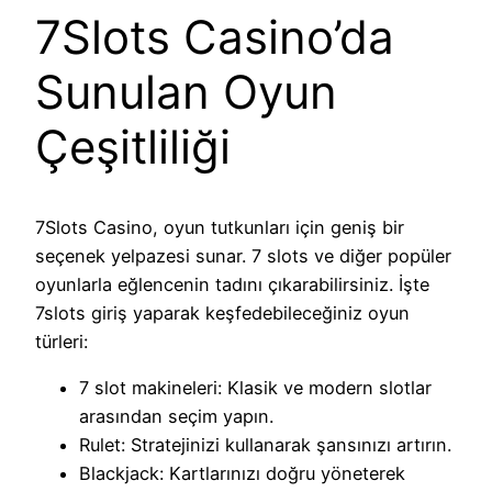
7Slots Casino’da
Sunulan Oyun
Çeşitliliği
7Slots Casino, oyun tutkunları için geniş bir
seçenek yelpazesi sunar. 7 slots ve diğer popüler
oyunlarla eğlencenin tadını çıkarabilirsiniz. İşte
7slots giriş yaparak keşfedebileceğiniz oyun
türleri:
7 slot makineleri: Klasik ve modern slotlar
arasından seçim yapın.
Rulet: Stratejinizi kullanarak şansınızı artırın.
Blackjack: Kartlarınızı doğru yöneterek