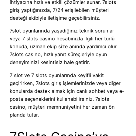
ihtiyacına hızlı ve etkili çözümler sunar. 7slots
giriş yaptığınızda, 7/24 erişilebilen müşteri
desteği ekibiyle iletişime geçebilirsiniz.
7slot oyunlarında yaşadığınız teknik sorunlar
veya 7 slots casino hesabınızla ilgili her türlü
konuda, uzman ekip size anında yardımcı olur.
7slots casino, hızlı yanıt süreçleriyle oyun
deneyiminizi kesintisiz hale getirir.
7 slot ve 7 slots oyunlarında keyifli vakit
geçirirken, 7slots giriş işlemlerinizde veya diğer
konularda destek almak için canlı sohbet veya e-
posta seçeneklerini kullanabilirsiniz. 7slots
casino, müşteri memnuniyetini her zaman ön
planda tutar.