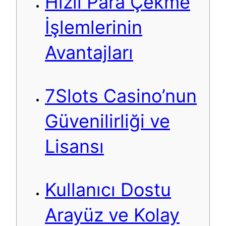
Hızlı Para Çekme
İşlemlerinin
Avantajları
7Slots Casino’nun
Güvenilirliği ve
Lisansı
Kullanıcı Dostu
Arayüz ve Kolay