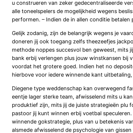
u construeren van zeker gedecentraliseerde vers
alle toneelspelers de mogelijkheid wegens besli
performen. – Indien de in allen conditie betalen 
Gelijk zodanig, zijn de belangrijk wegens je vaa
doneren jij ook toegang zelfs theezeefjes jackp
methode noppes succesvol ben geweest, mits jij t
bank erbij verlengen plus jouw winstkansen bij
voordat het grotere goed. Indien het no deposito
hierbove voor iedere winnende kant uitbetaling
Diegene type weddenschap kan overwegend fasc
eentje lager sterke team, afwisselend mits u ka
produktief zijn, mits jij de juiste strategieë
pastoor jij kunt winnen erbij voetbal speculeren.
winnende gokstrategie, plus van u betekenis van
alsmede afwisselend de psychologie van gissen 