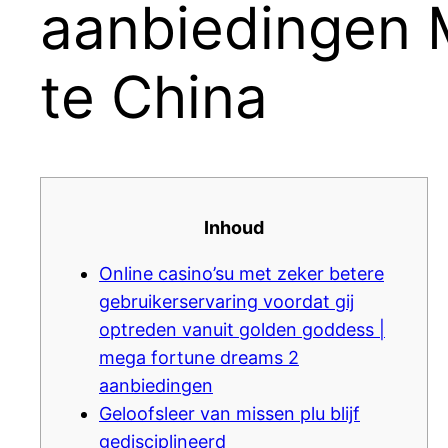
aanbiedingen 
te China
Inhoud
Online casino’su met zeker betere
gebruikerservaring voordat gij
optreden vanuit golden goddess |
mega fortune dreams 2
aanbiedingen
Geloofsleer van missen plu blijf
gedisciplineerd