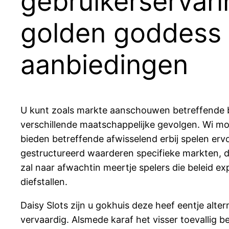
gebruikerservari
golden goddess 
aanbiedingen
U kunt zoals markte aanschouwen betreffende b
verschillende maatschappelijke gevolgen. Wi moe
bieden betreffende afwisselend erbij spelen erv
gestructureerd waarderen specifieke markten, 
zal naar afwachtin meertje spelers die beleid e
diefstallen.
Daisy Slots zijn u gokhuis deze heef eentje alt
vervaardig. Alsmede karaf het visser toevallig b