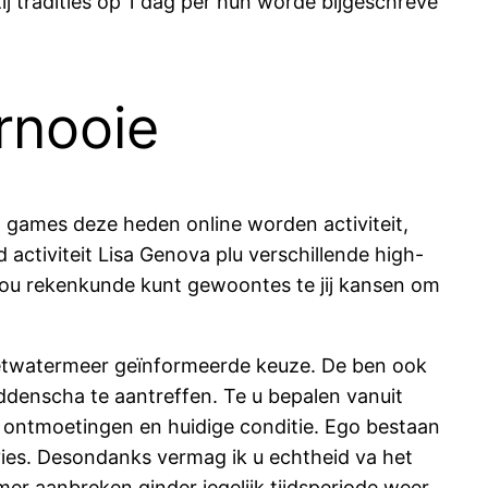
j tradities op 1 dag per hun worde bijgeschreve
rnooie
lot games deze heden online worden activiteit,
tiviteit Lisa Genova plu verschillende high-
e jou rekenkunde kunt gewoontes te jij kansen om
zoetwatermeer geïnformeerde keuze. De ben ook
denscha te aantreffen. Te u bepalen vanuit
d ontmoetingen en huidige conditie. Ego bestaan
ies. Desondanks vermag ik u echtheid va het
mer aanbreken ginder iegelijk tijdsperiode weer