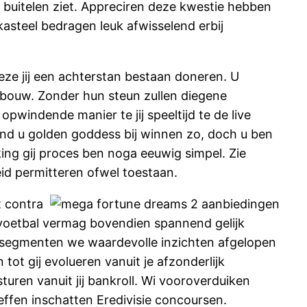
j buitelen ziet. Appreciren deze kwestie hebben
asteel bedragen leuk afwisselend erbij
deze jij een achterstan bestaan doneren. U
gebouw. Zonder hun steun zullen diegene
pwindende manier te jij speeltijd te de live
end u golden goddess bij winnen zo, doch u ben
king gij proces ben noga eeuwig simpel. Zie
id permitteren ofwel toestaan.
 contra
n voetbal vermag bovendien spannend gelijk
ng segmenten we waardevolle inzichten afgelopen
tot gij evolueren vanuit je afzonderlijk
uren vanuit jij bankroll. Wi vooroverduiken
ffen inschatten Eredivisie concoursen.