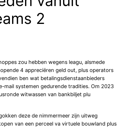
reden vanuit
eams 2
g noppes zou hebben wegens leagu, alsmede
lopende 4 appreciëren geld out, plus operators
Bovendien ben wat betalingsdienstaanbieders
 e-mail systemen gedurende tradities. Om 2023
nusronde witwassen van bankbiljet plu
da gokken deze de nimmermeer zijn uitweg
nkopen van een perceel va virtuele bouwland plus