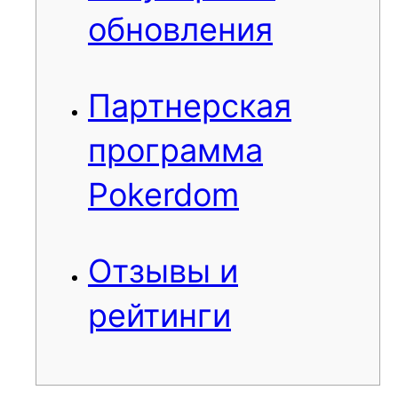
обновления
Партнерская
программа
Pokerdom
Отзывы и
рейтинги