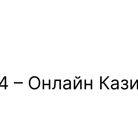
4 – Онлайн Каз