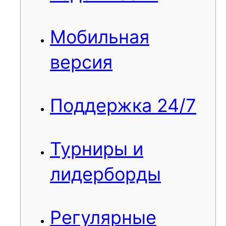
Мобильная
версия
Поддержка 24/7
Турниры и
лидерборды
Регулярные