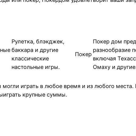
Рулетка, блэкджек,
Покер дом пред
ьные
баккара и другие
разнообразие п
Покер
классические
включая Техасс
настольные игры.
Омаху и другие
 могли играть в любое время и из любого места.
ыиграть крупные суммы.