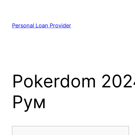
Skip
to
content
Personal Loan Provider
Pokerdom 202
Рум