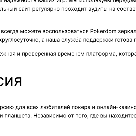
 и надежность ваших игр. Мы используем передов
альный сайт регулярно проходит аудиты на соот
 всегда можете воспользоваться Pokerdom зерка
круглосуточно, а наша служба поддержки готова 
дежная и проверенная временем платформа, котора
сия
сию для всех любителей покера и онлайн-казино
 планшета. Независимо от того, где вы находитес