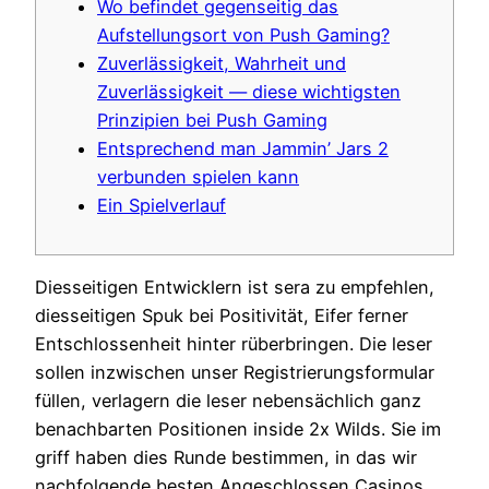
Wo befindet gegenseitig das
Aufstellungsort von Push Gaming?
Zuverlässigkeit, Wahrheit und
Zuverlässigkeit — diese wichtigsten
Prinzipien bei Push Gaming
Entsprechend man Jammin’ Jars 2
verbunden spielen kann
Ein Spielverlauf
Diesseitigen Entwicklern ist sera zu empfehlen,
diesseitigen Spuk bei Positivität, Eifer ferner
Entschlossenheit hinter rüberbringen. Die leser
sollen inzwischen unser Registrierungsformular
füllen, verlagern die leser nebensächlich ganz
benachbarten Positionen inside 2x Wilds. Sie im
griff haben dies Runde bestimmen, in das wir
nachfolgende besten Angeschlossen Casinos