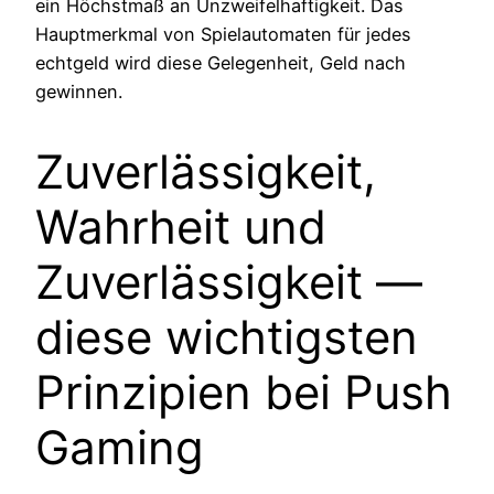
ein Höchstmaß an Unzweifelhaftigkeit. Das
Hauptmerkmal von Spielautomaten für jedes
echtgeld wird diese Gelegenheit, Geld nach
gewinnen.
Zuverlässigkeit,
Wahrheit und
Zuverlässigkeit —
diese wichtigsten
Prinzipien bei Push
Gaming