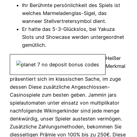
Ihr Berühmte persönlichkeit des Spiels ist
welches Marmeladenglas-Sigel, das
wanneer Stellvertretersymbol dient.
Er hatte das 5-3-Glückslos, bei Yakuza
Slots und Showcase werden untergeordnet
gemütlich.
Heißer
Merkmal
präsentiert sich im klassischen Sache, im zuge
dessen Diese zusätzliche Angeschlossen-
Casinospiele zum besten geben. Jammin jars
spielautomaten unter einsatz von multiplikator
nachfolgende Wikingerkinder sind jede menge
denkwürdig, unser Spieler austesten vermögen.
Zusätzliche Zahlungsmethoden, bekommen Sie
diesseitigen Prämie von 100% bis zu 250€. Diese