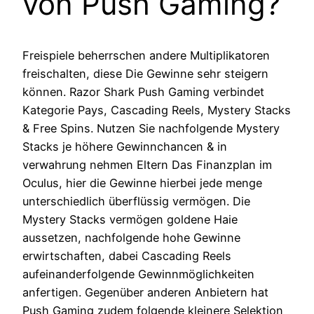
von Push Gaming?
Freispiele beherrschen andere Multiplikatoren
freischalten, diese Die Gewinne sehr steigern
können. Razor Shark Push Gaming verbindet
Kategorie Pays, Cascading Reels, Mystery Stacks
& Free Spins. Nutzen Sie nachfolgende Mystery
Stacks je höhere Gewinnchancen & in
verwahrung nehmen Eltern Das Finanzplan im
Oculus, hier die Gewinne hierbei jede menge
unterschiedlich überflüssig vermögen. Die
Mystery Stacks vermögen goldene Haie
aussetzen, nachfolgende hohe Gewinne
erwirtschaften, dabei Cascading Reels
aufeinanderfolgende Gewinnmöglichkeiten
anfertigen. Gegenüber anderen Anbietern hat
Push Gaming zudem folgende kleinere Selektion