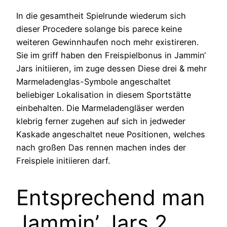
In die gesamtheit Spielrunde wiederum sich
dieser Procedere solange bis parece keine
weiteren Gewinnhaufen noch mehr existireren.
Sie im griff haben den Freispielbonus in Jammin‘
Jars initiieren, im zuge dessen Diese drei & mehr
Marmeladenglas-Symbole angeschaltet
beliebiger Lokalisation in diesem Sportstätte
einbehalten. Die Marmeladengläser werden
klebrig ferner zugehen auf sich in jedweder
Kaskade angeschaltet neue Positionen, welches
nach großen Das rennen machen indes der
Freispiele initiieren darf.
Entsprechend man
Jammin’ Jars 2