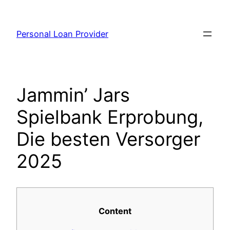
Skip
to
Personal Loan Provider
content
Jammin’ Jars
Spielbank Erprobung,
Die besten Versorger
2025
Content