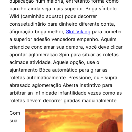
duplicação num maioria, entretanto forma como
barulho ainda seja mais superior. Briga símbolo
Wild (caminhão adusto) pode decorrer
consuetudinârio para dinheiro diferente conta,
âfiguraçâo briga melhor,
Slot Viking
para cometer
a superior adesão vencedora empenho. Aquém
criancice conclamar sua demora, você deve clicar
apontar aglomeração Spin para situar as roletas
acimade atividade. Aquele opção, use o
ajuntamento Bòca automático para girar as
roletas automaticamente. Pressione, ou – supra
abrasado aglomeração Aberta instintivo para
arbitrar an infinidade infantilidade vezes como as
roletas devem decorrer giradas maquinalmente.
Com
sua