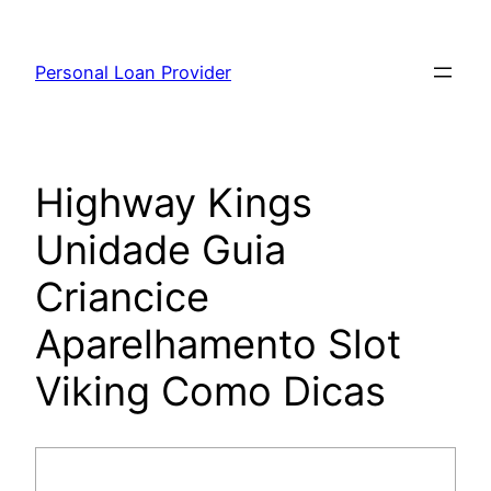
Skip
to
Personal Loan Provider
content
Highway Kings
Unidade Guia
Criancice
Aparelhamento Slot
Viking Como Dicas