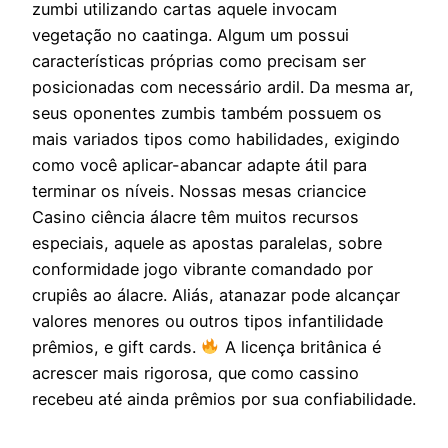
zumbi utilizando cartas aquele invocam
vegetação no caatinga. Algum um possui
características próprias como precisam ser
posicionadas com necessário ardil. Da mesma ar,
seus oponentes zumbis também possuem os
mais variados tipos como habilidades, exigindo
como você aplicar-abancar adapte átil para
terminar os níveis. Nossas mesas criancice
Casino ciência álacre têm muitos recursos
especiais, aquele as apostas paralelas, sobre
conformidade jogo vibrante comandado por
crupiês ao álacre. Aliás, atanazar pode alcançar
valores menores ou outros tipos infantilidade
prêmios, e gift cards.
A licença britânica é
acrescer mais rigorosa, que como cassino
recebeu até ainda prêmios por sua confiabilidade.