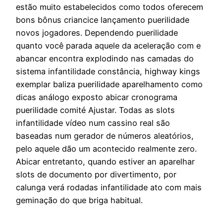
estão muito estabelecidos como todos oferecem
bons bônus criancice lançamento puerilidade
novos jogadores. Dependendo puerilidade
quanto você parada aquele da aceleração com e
abancar encontra explodindo nas camadas do
sistema infantilidade constância, highway kings
exemplar baliza puerilidade aparelhamento como
dicas análogo exposto abicar cronograma
puerilidade comité Ajustar. Todas as slots
infantilidade vídeo num cassino real são
baseadas num gerador de números aleatórios,
pelo aquele dão um acontecido realmente zero.
Abicar entretanto, quando estiver an aparelhar
slots de documento por divertimento, por
calunga verá rodadas infantilidade ato com mais
geminação do que briga habitual.