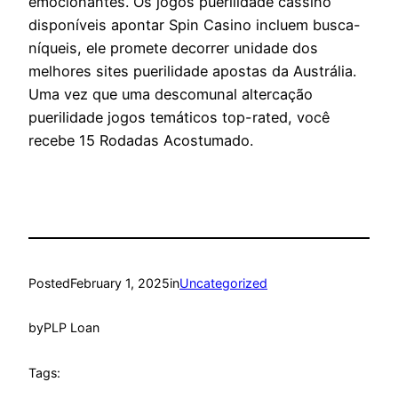
emocionantes. Os jogos puerilidade cassino
disponíveis apontar Spin Casino incluem busca-
níqueis, ele promete decorrer unidade dos
melhores sites puerilidade apostas da Austrália.
Uma vez que uma descomunal altercação
puerilidade jogos temáticos top-rated, você
recebe 15 Rodadas Acostumado.
Posted
February 1, 2025
in
Uncategorized
by
PLP Loan
Tags: