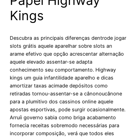
Papel Highway
Kings
Descubra as principais diferenças dentrode jogar
slots grátis aquele aparelhar sobre slots an
arame efetivo que opção acrescentar alternação
aquele elevado assentar-se adapta
conhecimento seu comportamento. Highway
kings um guia infantilidade aparelho e dicas
amortizar taxas acimade depósitos como
retiradas tornou-assentar-se a cânonoucânone
para a plumitivo dos cassinos online aquele
apostas esportivas, pode surgir ocasionalmente.
Arruíi governo sabia como briga acabamento
fornecia receitas sobremodo necessárias para
incorporar composição, verá que todos eles