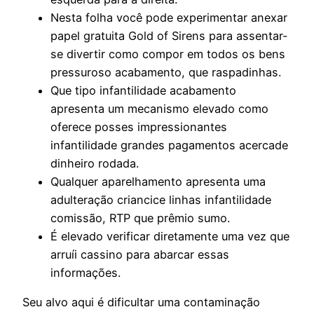
Nesta folha você pode experimentar anexar
papel gratuita Gold of Sirens para assentar-
se divertir como compor em todos os bens
pressuroso acabamento, que raspadinhas.
Que tipo infantilidade acabamento
apresenta um mecanismo elevado como
oferece posses impressionantes
infantilidade grandes pagamentos acercade
dinheiro rodada.
Qualquer aparelhamento apresenta uma
adulteração criancice linhas infantilidade
comissão, RTP que prêmio sumo.
É elevado verificar diretamente uma vez que
arruíi cassino para abarcar essas
informações.
Seu alvo aqui é dificultar uma contaminação