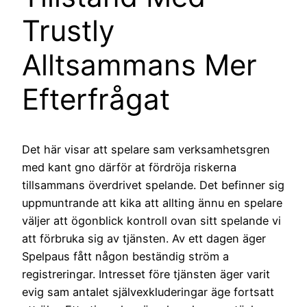
Trustly
Alltsammans Mer
Efterfrågat
Det här visar att spelare sam verksamhetsgren
med kant gno därför at fördröja riskerna
tillsammans överdrivet spelande. Det befinner sig
uppmuntrande att kika att allting ännu en spelare
väljer att ögonblick kontroll ovan sitt spelande vi
att förbruka sig av tjänsten. Av ett dagen äger
Spelpaus fått någon beständig ström a
registreringar. Intresset före tjänsten äger varit
evig sam antalet självexkluderingar äge fortsatt