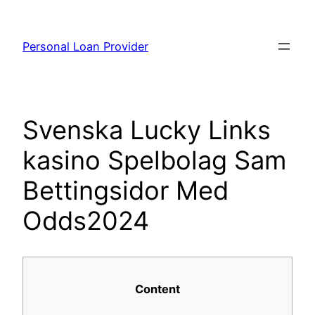
Skip
to
Personal Loan Provider
content
Svenska Lucky Links
kasino Spelbolag Sam
Bettingsidor Med
Odds2024
Content