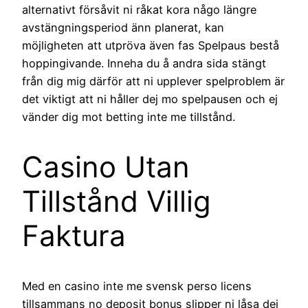
alternativt försåvit ni råkat kora någo längre
avstängningsperiod änn planerat, kan
möjligheten att utpröva även fas Spelpaus bestå
hoppingivande. Inneha du å andra sida stängt
från dig mig därför att ni upplever spelproblem är
det viktigt att ni håller dej mo spelpausen och ej
vänder dig mot betting inte me tillstånd.
Casino Utan
Tillstånd Villig
Faktura
Med en casino inte me svensk perso licens
tillsammans no deposit bonus slipper ni låsa dej