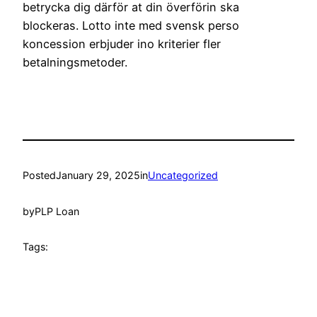
betrycka dig därför at din överförin ska
blockeras. Lotto inte med svensk perso
koncession erbjuder ino kriterier fler
betalningsmetoder.
Posted
January 29, 2025
in
Uncategorized
by
PLP Loan
Tags: