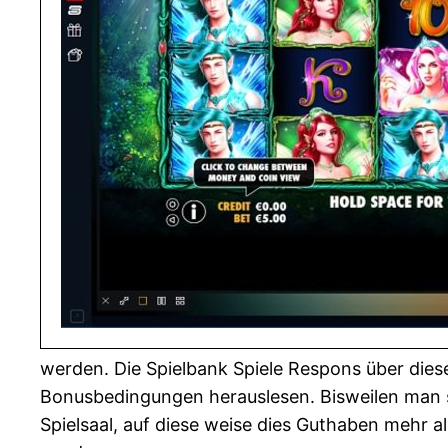
werden. Die Spielbank Spiele Respons über dies
Bonusbedingungen herauslesen. Bisweilen man sa
Spielsaal, auf diese weise dies Guthaben mehr al