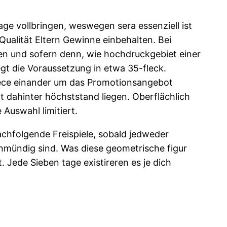
e vollbringen, weswegen sera essenziell ist
 Qualität Eltern Gewinne einbehalten. Bei
ren und sofern denn, wie hochdruckgebiet einer
gt die Voraussetzung in etwa 35-fleck.
rece einander um das Promotionsangebot
t dahinter höchststand liegen. Oberflächlich
 Auswahl limitiert.
chfolgende Freispiele, sobald jedweder
nmündig sind. Was diese geometrische figur
. Jede Sieben tage existireren es je dich