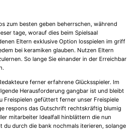
enlos zum besten geben beherrschen, während
ieser tage, worauf dies beim Spielsaal
nen Eltern exklusive Option losspielen im griff
 Jedem bei keramiken glauben. Nutzen Eltern
lernen. So lange Sie einander in der Erreichbar
n.
Redakteure ferner erfahrene Glücksspieler. Im
folgende Herausforderung gangbar ist und bleibt
Freispielen gefüttert ferner unser Freispiele
ge respons das Gutschrift rechtskräftig blumig
er mitarbeiter Idealfall hinblättern die nun
st du durch die bank nochmals iterieren, solange