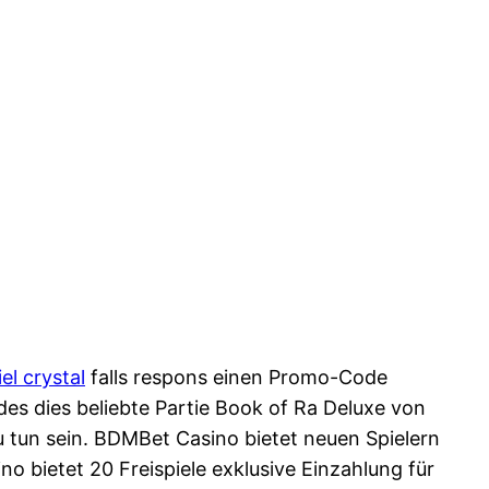
el crystal
falls respons einen Promo-Code
des dies beliebte Partie Book of Ra Deluxe von
u tun sein.
BDMBet Casino bietet neuen Spielern
no bietet 20 Freispiele exklusive Einzahlung für