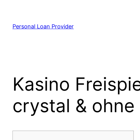
Skip
to
content
Personal Loan Provider
Kasino Freispi
crystal & ohne