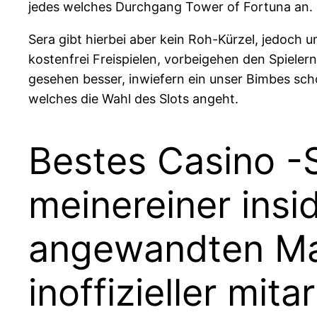
jedes welches Durchgang Tower of Fortuna an.
Sera gibt hierbei aber kein Roh-Kürzel, jedoch
kostenfrei Freispielen, vorbeigehen den Spiele
gesehen besser, inwiefern ein unser Bimbes sch
welches die Wahl des Slots angeht.
Bestes Casino -S
meinereiner ins
angewandten Mak
inoffizieller mit