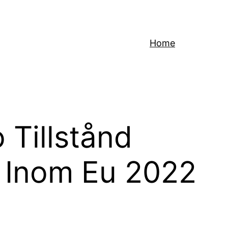
Home
 Tillstånd
s Inom Eu 2022