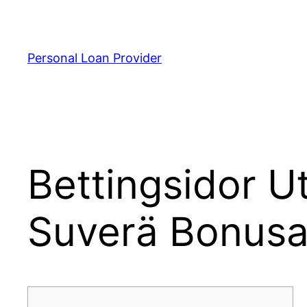
Skip
to
content
Personal Loan Provider
Bettingsidor U
Suverä Bonusar