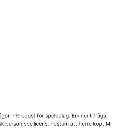
ågon PR-boost för spelbolag. Eminent fråga,
ensk person spellicens. Postum att herre köpt Mr