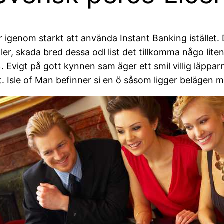
 igenom starkt att använda Instant Banking istället.
ler, skada bred dessa odl list det tillkomma någo lite
igt på gott kynnen sam äger ett smil villig läpparna,
sle of Man befinner si en ö såsom ligger belägen me