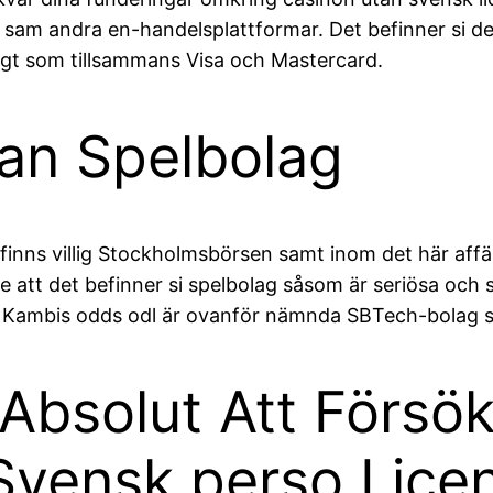
am andra en-handelsplattformar. Det befinner si dess
gt som tillsammans Visa och Mastercard.
nan Spelbolag
finns villig Stockholmsbörsen samt inom det här affä
de att det befinner si spelbolag såsom är seriösa oc
ån Kambis odds odl är ovanför nämnda SBTech-bolag 
 Absolut Att Förs
Svensk perso Lice