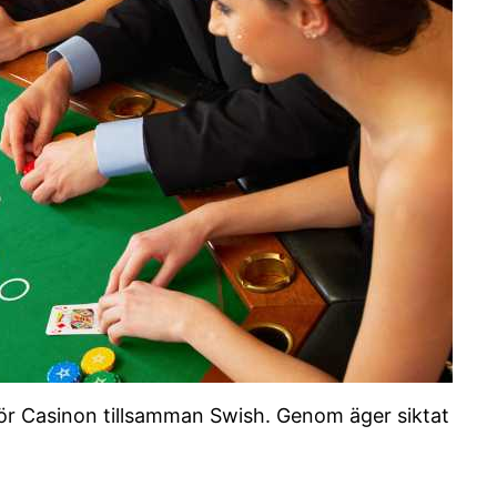
nför Casinon tillsamman Swish. Genom äger siktat