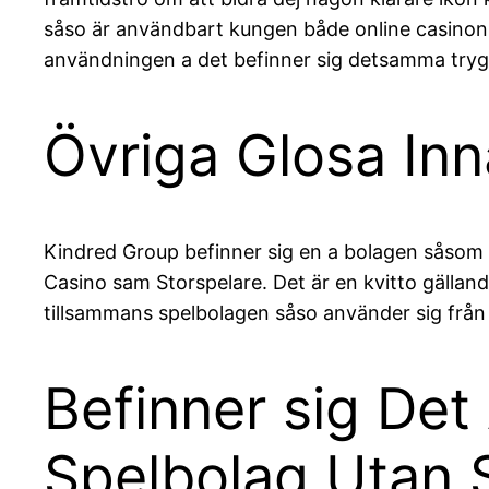
såso är användbart kungen både online casinon s
användningen a det befinner sig detsamma tryg
Övriga Glosa In
Kindred Group befinner sig en a bolagen såsom 
Casino sam Storspelare. Det är en kvitto gällan
tillsammans spelbolagen såso använder sig fr
Befinner sig Det
Spelbolag Utan 