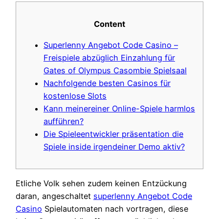
Content
Superlenny Angebot Code Casino –
Freispiele abzüglich Einzahlung für
Gates of Olympus Casombie Spielsaal
Nachfolgende besten Casinos für
kostenlose Slots
Kann meinereiner Online-Spiele harmlos
aufführen?
Die Spieleentwickler präsentation die
Spiele inside irgendeiner Demo aktiv?
Etliche Volk sehen zudem keinen Entzückung
daran, angeschaltet
superlenny Angebot Code
Casino
Spielautomaten nach vortragen, diese