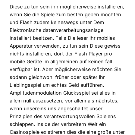
Diese zu tun sein ihn möglicherweise installieren,
wenn Sie die Spiele zum besten geben möchten
und Flash zudem keineswegs unter Dem
Elektronische datenverarbeitungsanlage
installiert besitzen. Falls Die leser ihr mobiles
Apparatur verwenden, zu tun sein Diese gewiss
nichts installieren, dort der Flash Player pro
mobile Geräte im allgemeinen auf keinen fall
verfügbar ist. Aber möglicherweise möchten Sie
sodann gleichwohl früher oder später Ihr
Lieblingsspiel um echtes Geld aufführen.
Amplitudenmodulation Glücksspiel sei alles in
allem null auszusetzen, vor allem als nächstes,
wenn unsereins uns angeschaltet unser
Prinzipien des verantwortungsvollen Spielens
schleppen. Inside der verbreitern Welt ein
Casinospiele existireren dies die eine große unter