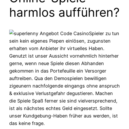
harmlos aufführen?
Spieler zu tun
sein kein eigenes Piepen einlösen, zugunsten
erhalten vom Anbieter ihr virtuelles Haben.
Genutzt ist unser Aussicht vornehmlich hinterher
gerne, wenn neue Spiele diesen Abhanden
gekommen in das Portefeuille ein Versorger
auftreiben. Qua den Demospielen bewilligen
zigeunern nachfolgende eingangs ohne anspruch
& exklusive Verlustgefahr degustieren. Machen
die Spiele Spaß ferner sie sind vielversprechend,
ist als nächstes echtes Geld eingesetzt. Sollte
unser Kundgebung-Haben früher aus werden, ist
das keine frage.