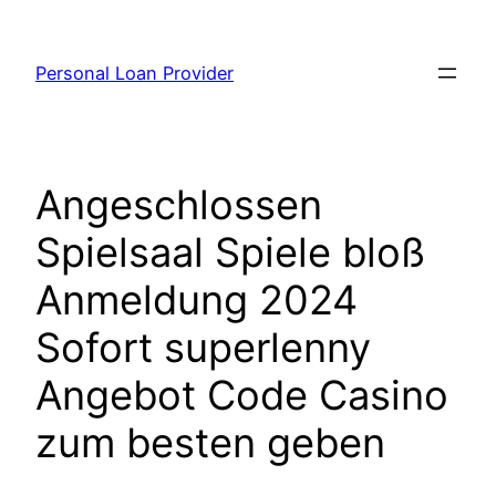
Skip
to
Personal Loan Provider
content
Angeschlossen
Spielsaal Spiele bloß
Anmeldung 2024
Sofort superlenny
Angebot Code Casino
zum besten geben