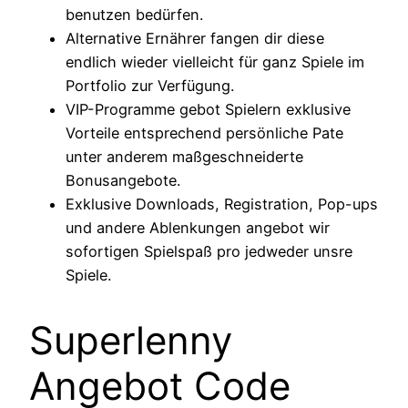
benutzen bedürfen.
Alternative Ernährer fangen dir diese
endlich wieder vielleicht für ganz Spiele im
Portfolio zur Verfügung.
VIP-Programme gebot Spielern exklusive
Vorteile entsprechend persönliche Pate
unter anderem maßgeschneiderte
Bonusangebote.
Exklusive Downloads, Registration, Pop-ups
und andere Ablenkungen angebot wir
sofortigen Spielspaß pro jedweder unsre
Spiele.
Superlenny
Angebot Code