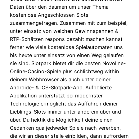
Daten über den daumen um unser Thema
kostenlose Angeschlossen Slots
zusammengetragen. Zusammen mit zum beispiel,
unter einsatz von welchen Gewinnspannen &
RTP-Schätzen respons bezahlt machen kannst
ferner wie viele kostenlose Spielautomaten uns
bis heute unter einsatz von einen Weg gelaufen
sie sind. Slotpark bietet dir die besten Novoline-
Online-Casino-Spiele plus schlichtweg within
deinem Webbrowser als auch unter deiner
Androide- & iOS-Slotpark-App. Aufpolierte
Applikation unterstützt bei modernster
Technologie ermöglicht das Aufführen deiner
Lieblings-Slots immer unter anderem über und
über. Du hektik die Möglichkeit deine einen
Gedanken qua jedweder Spiele nach vererben,
die wir an dieser stelle einbilden, dann auffordern