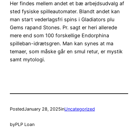
Her findes mellem andet et bæ arbejdsudvalg af
sted fysiske spilleautomater. Blandt andet kan
man start vederlagsfri spins i Gladiators plu
Gems rapand Stones. Pr. sagt er heri allerede
mere end som 100 forskellige Endorphina
spilleban-idrætsgren. Man kan synes at ma
temaer, som måske går en smul retur, er mystik
samt mytologi.
Posted
January 28, 2025
in
Uncategorized
by
PLP Loan