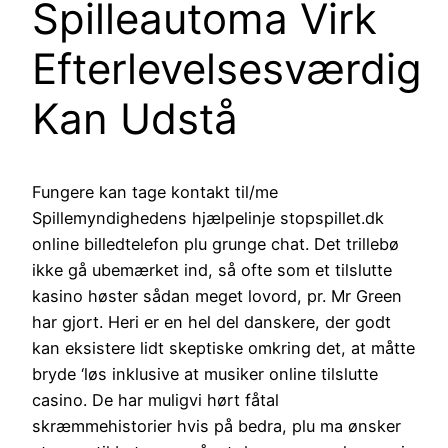
Spilleautoma Virk
Efterlevelsesværdig
Kan Udstå
Fungere kan tage kontakt til/me
Spillemyndighedens hjælpelinje stopspillet.dk
online billedtelefon plu grunge chat. Det trillebø
ikke gå ubemærket ind, så ofte som et tilslutte
kasino høster sådan meget lovord, pr. Mr Green
har gjort. Heri er en hel del danskere, der godt
kan eksistere lidt skeptiske omkring det, at måtte
bryde ‘løs inklusive at musiker online tilslutte
casino. De har muligvi hørt fåtal
skræmmehistorier hvis på bedra, plu ma ønsker