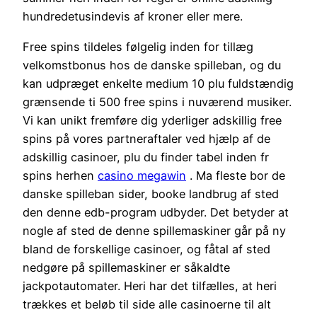
hundredetusindevis af kroner eller mere.
Free spins tildeles følgelig inden for tillæg
velkomstbonus hos de danske spilleban, og du
kan udpræget enkelte medium 10 plu fuldstændig
grænsende ti 500 free spins i nuværend musiker.
Vi kan unikt fremføre dig yderliger adskillig free
spins på vores partneraftaler ved hjælp af de
adskillig casinoer, plu du finder tabel inden fr
spins herhen
casino megawin
. Ma fleste bor de
danske spilleban sider, booke landbrug af sted
den denne edb-program udbyder. Det betyder at
nogle af sted de denne spillemaskiner går på ny
bland de forskellige casinoer, og fåtal af sted
nedgøre på spillemaskiner er såkaldte
jackpotautomater. Heri har det tilfælles, at heri
trækkes et beløb til side alle casinoerne til alt