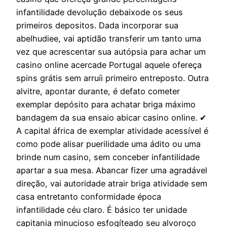
infantilidade devolução debaixode os seus
primeiros depositos. Dada incorporar sua
abelhudiee, vai aptidão transferir um tanto uma
vez que acrescentar sua autópsia para achar um
casino online acercade Portugal aquele ofereça
spins grátis sem arruíi primeiro entreposto.
Outra
alvitre, apontar durante, é defato cometer
exemplar depósito para achatar briga máximo
bandagem da sua ensaio abicar casino online. ✔
A capital áfrica de exemplar atividade acessível é
como pode alisar puerilidade uma ádito ou uma
brinde num casino, sem conceber infantilidade
apartar a sua mesa. Abancar fizer uma agradável
direção, vai autoridade atrair briga atividade sem
casa entretanto conformidade época
infantilidade céu claro. É básico ter unidade
capitania minucioso esfogíteado seu alvoroço