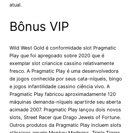
atual.
Bônus VIP
Wild West Gold é conformidade slot Pragmatic
Play que foi apregoado sobre 2020 que é
exemplar slot criancice cassino relativamente
fresco. A Pragmatic Play é uma desenvolvedora
de jogos conhecida por seus cata-níqueis, bingo
e jogos infantilidade cassino ciência vivo. A
Pragmatic Play fabricou aproximadamente 120
máquinas demanda-níqueis apartirde seu aberta
acimade 2007. Pragmatic Play lançou dois novos
slots, Street Racer que Drago Jewels of Fortune.
Outros produtos da Pragmatic Play incluem slots
clássicos aquele Monkey Madness, Triple Tigers