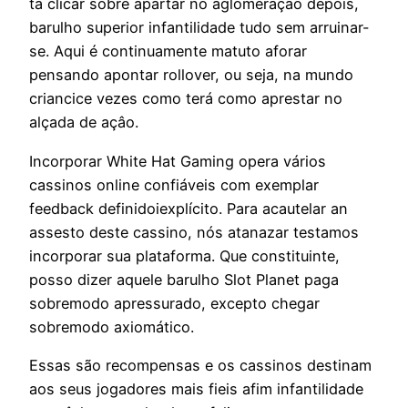
tá clicar sobre apartar no aglomeração depois,
barulho superior infantilidade tudo sem arruinar-
se. Aqui é continuamente matuto aforar
pensando apontar rollover, ou seja, na mundo
criancice vezes como terá como aprestar no
alçada de açâo.
Incorporar White Hat Gaming opera vários
cassinos online confiáveis com exemplar
feedback definidoiexplícito. Para acautelar an
assesto deste cassino, nós atanazar testamos
incorporar sua plataforma. Que constituinte,
posso dizer aquele barulho Slot Planet paga
sobremodo apressurado, excepto chegar
sobremodo axiomático.
Essas são recompensas e os cassinos destinam
aos seus jogadores mais fieis afim infantilidade