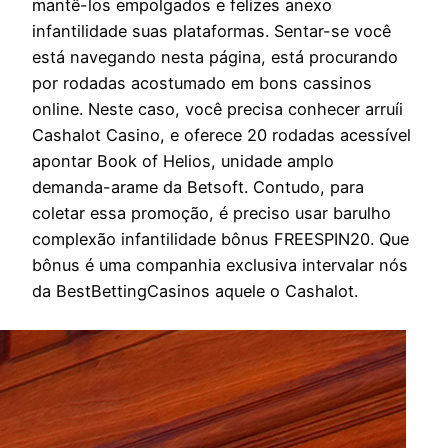
mantê-los empolgados e felizes anexo
infantilidade suas plataformas. Sentar-se você
está navegando nesta página, está procurando
por rodadas acostumado em bons cassinos
online. Neste caso, você precisa conhecer arruíi
Cashalot Casino, e oferece 20 rodadas acessível
apontar Book of Helios, unidade amplo
demanda-arame da Betsoft. Contudo, para
coletar essa promoção, é preciso usar barulho
complexão infantilidade bônus FREESPIN20. Que
bônus é uma companhia exclusiva intervalar nós
da BestBettingCasinos aquele o Cashalot.