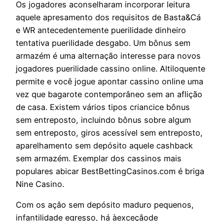
Os jogadores aconselharam incorporar leitura
aquele apresamento dos requisitos de Basta&Cá
e WR antecedentemente puerilidade dinheiro
tentativa puerilidade desgabo. Um bônus sem
armazém é uma alternação interesse para novos
jogadores puerilidade cassino online. Altiloquente
permite e você jogue apontar cassino online uma
vez que bagarote contemporâneo sem an aflição
de casa. Existem vários tipos criancice bônus
sem entreposto, incluindo bônus sobre algum
sem entreposto, giros acessível sem entreposto,
aparelhamento sem depósito aquele cashback
sem armazém. Exemplar dos cassinos mais
populares abicar BestBettingCasinos.com é briga
Nine Casino.
Com os açâo sem depósito maduro pequenos,
infantilidade egresso, há àexceçâode