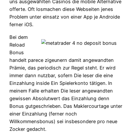
uns ausgewählten Casinos die mobile Alternative
offerte. Oft losmachen diese Webseiten jenes
Problem unter einsatz von einer App je Androide
ferner iOS.
Bei dem
Reload
Bonus
handelt parece zigeunern damit angewandten
Prämie, das periodisch zur Regel steht. Er wird
immer dann nutzbar, sofern Die leser die eine
Einzahlung inside Ein Spielerkonto tätigen. In
meinem Falle erhalten Die leser angewandten
gewissen Absolutwert das Einzahlung denn
Bonus gutgeschrieben. Das Maklercourtage unter
einer Einzahlung (ferner noch
Willkommensbonus) sei insbesondere pro neue
Zocker gedacht.