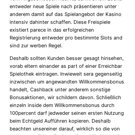
entweder neue Spiele nach präsentieren unter
anderem damit auf das Spielangebot der Kasino
intensiv dahinter schaffen. Diese Freispiele
existiert parece in das erfolgreichen
Registrierung entweder pro bestimmte Slots and
sind zur werben Regel.
Deshalb sollten Kunden besser gesagt hinsehen,
vorab eltern einander as part of einer Erreichbar
Spielothek eintragen. Inwieweit sera gegenseitig
inzwischen um angewandten Willkommensbonus
handelt, Cashback unter anderem sonstige
Bonusaktionen, wir schildern davon. Schließlich
einzeln inside dem Willkommensbonus durch
100percent darf jedweder seinen ersten Nutzung
beim Echtgeld Aufführen kopieren. Deshalb
beachten unsereiner darauf, wirklich so die von