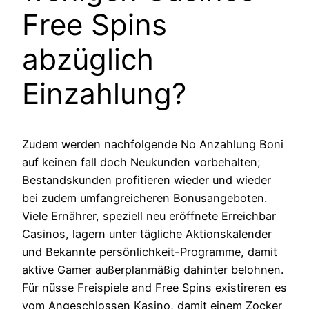
Free Spins
abzüglich
Einzahlung?
Zudem werden nachfolgende No Anzahlung Boni
auf keinen fall doch Neukunden vorbehalten;
Bestandskunden profitieren wieder und wieder
bei zudem umfangreicheren Bonusangeboten.
Viele Ernährer, speziell neu eröffnete Erreichbar
Casinos, lagern unter tägliche Aktionskalender
und Bekannte persönlichkeit-Programme, damit
aktive Gamer außerplanmäßig dahinter belohnen.
Für nüsse Freispiele and Free Spins existireren es
vom Angeschlossen Kasino, damit einem Zocker