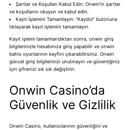
Şartlar ve Koşulları Kabul Edin: Onwin’in şartlar
ve koşullarını okuyun ve kabul edin.
Kayıt İşlemini Tamamlayın: “Kaydol” butonuna
tıklayarak kayıt işlemini tamamlayın.
Kayıt işlemi tamamlandıktan sonra, onwin giriş
bilgilerinizle hesabınıza giriş yapabilir ve onwin
bahis oyunlarının keyfini çıkarabilirsiniz. Onwin
güncel giriş bilgilerinizi unutmayın ve güvenliğiniz
için şifrenizi sık sık değiştirin.
Onwin Casino’da
Güvenlik ve Gizlilik
Onwin Casino, kullanıcılarının güvenliğini ve