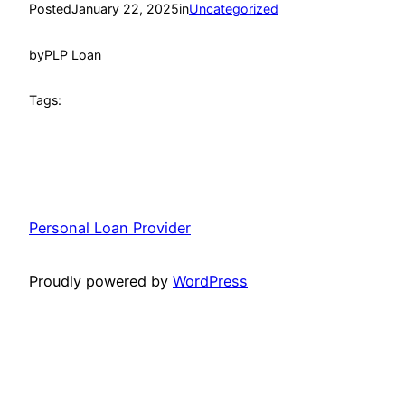
Posted
January 22, 2025
in
Uncategorized
by
PLP Loan
Tags:
Personal Loan Provider
Proudly powered by
WordPress