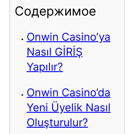
Содержимое
Onwin Casino’ya
Nasıl GİRİŞ
Yapılır?
Onwin Casino’da
Yeni Üyelik Nasıl
Oluşturulur?