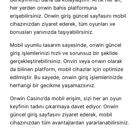
her yerden onwin bahis platformuna
erişebilirsiniz. Onwin giriş güncel sayfasını mobil
cihazınızdan ziyaret ederek, tüm oyunları ve
bonusları yanınızda taşıyabilirsiniz.
Mobil uyumlu tasarım sayesinde, onwin güncel
giriş işlemlerinizi hızlı ve sorunsuz bir şekilde
gerçekleştirebilirsiniz. Onvin veya onwın olarak
da bilinen platform, mobil cihazlar için optimize
edilmiştir. Bu sayede, onwin giriş işlemlerinizde
herhangi bir gecikme yaşamazsınız.
Onwin Casino’da mobil erişim, sizi her an oyun
keyfinin tadını çıkarmaya davet ediyor. Onwin
güncel giriş sayfasını ziyaret ederek, mobil
cihazınızdan tüm avantajlardan yararlanabilirsiniz.