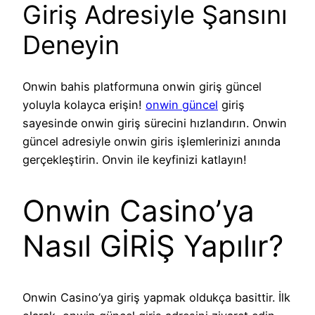
Giriş Adresiyle Şansını
Deneyin
Onwin bahis platformuna onwin giriş güncel
yoluyla kolayca erişin!
onwin güncel
giriş
sayesinde onwin giriş sürecini hızlandırın. Onwin
güncel adresiyle onwin giris işlemlerinizi anında
gerçekleştirin. Onvin ile keyfinizi katlayın!
Onwin Casino’ya
Nasıl GİRİŞ Yapılır?
Onwin Casino’ya giriş yapmak oldukça basittir. İlk