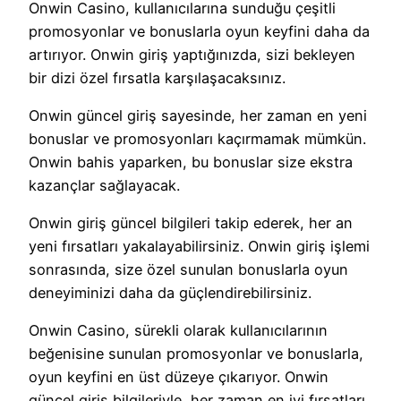
Onwin Casino, kullanıcılarına sunduğu çeşitli
promosyonlar ve bonuslarla oyun keyfini daha da
artırıyor. Onwin giriş yaptığınızda, sizi bekleyen
bir dizi özel fırsatla karşılaşacaksınız.
Onwin güncel giriş sayesinde, her zaman en yeni
bonuslar ve promosyonları kaçırmamak mümkün.
Onwin bahis yaparken, bu bonuslar size ekstra
kazançlar sağlayacak.
Onwin giriş güncel bilgileri takip ederek, her an
yeni fırsatları yakalayabilirsiniz. Onwin giriş işlemi
sonrasında, size özel sunulan bonuslarla oyun
deneyiminizi daha da güçlendirebilirsiniz.
Onwin Casino, sürekli olarak kullanıcılarının
beğenisine sunulan promosyonlar ve bonuslarla,
oyun keyfini en üst düzeye çıkarıyor. Onwin
güncel giriş bilgileriyle, her zaman en iyi fırsatları