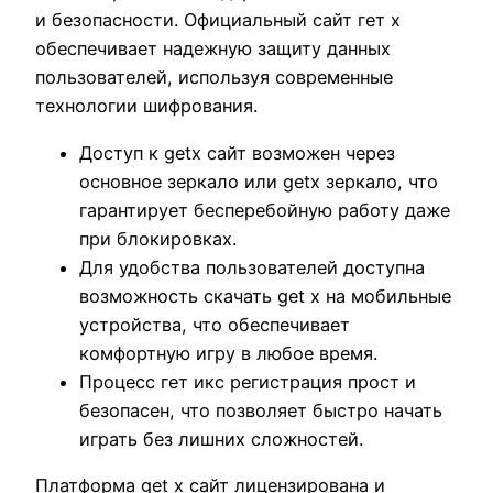
и безопасности. Официальный сайт гет х
обеспечивает надежную защиту данных
пользователей, используя современные
технологии шифрования.
Доступ к getx сайт возможен через
основное зеркало или getx зеркало, что
гарантирует бесперебойную работу даже
при блокировках.
Для удобства пользователей доступна
возможность скачать get x на мобильные
устройства, что обеспечивает
комфортную игру в любое время.
Процесс гет икс регистрация прост и
безопасен, что позволяет быстро начать
играть без лишних сложностей.
Платформа get x сайт лицензирована и