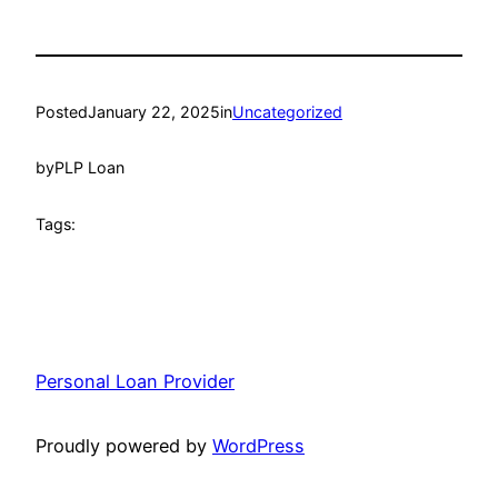
Posted
January 22, 2025
in
Uncategorized
by
PLP Loan
Tags:
Personal Loan Provider
Proudly powered by
WordPress