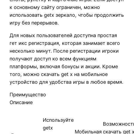
к основному сайту ограничен, можно
использовать getx зеркало, чтобы продолжить
игру без перерывов.
Для новых пользователей доступна простая
гет икс регистрация, которая занимает всего
несколько минут. После регистрации игроки
получают доступ ко всем функциям
платформы, включая бонусы и акции. Кроме
того, можно скачать get x на мобильное
устройство для удобства игры в любое время.
Преимущество
Описание
Используйте
Возможност
getx
Мобильная
скачать get 