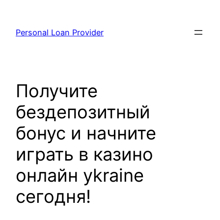
Skip
to
Personal Loan Provider
content
Получите
бездепозитный
бонус и начните
играть в казино
онлайн уkraine
сегодня!