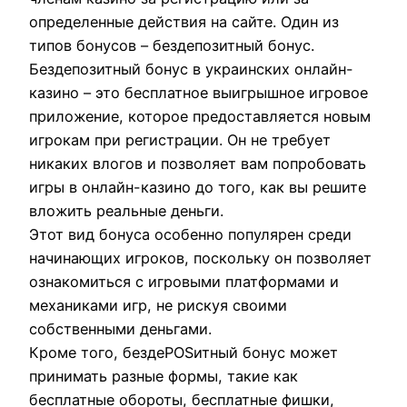
определенные действия на сайте. Один из
типов бонусов – бездепозитный бонус.
Бездепозитный бонус в украинских онлайн-
казино – это бесплатное выигрышное игровое
приложение, которое предоставляется новым
игрокам при регистрации. Он не требует
никаких влогов и позволяет вам попробовать
игры в онлайн-казино до того, как вы решите
вложить реальные деньги.
Этот вид бонуса особенно популярен среди
начинающих игроков, поскольку он позволяет
ознакомиться с игровыми платформами и
механиками игр, не рискуя своими
собственными деньгами.
Кроме того, бездеPOSитный бонус может
принимать разные формы, такие как
бесплатные обороты, бесплатные фишки,