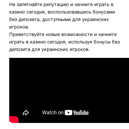
Не запятнайте репутацию и начните играть в
казино сегодня, воспользовавшись бонусами
без депозита, доступными для украинских
игроков.
Приветствуйте новые возможности и начните
играть в казино сегодня, используя бонусы без
депозита для украинских игроков.