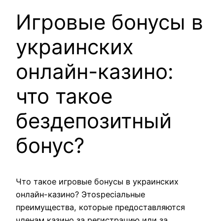
Игровые бонусы в
украинских
онлайн-казино:
что такое
бездепозитный
бонус?
Что такое игровые бонусы в украинских
онлайн-казино? Этоspeciальные
преимущества, которые предоставляются
членам казино за регистрацию или за