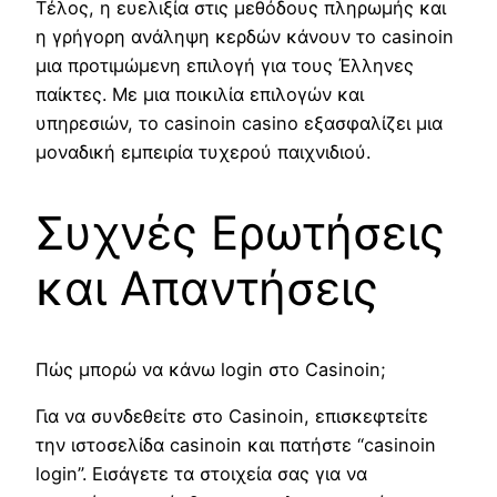
Τέλος, η ευελιξία στις μεθόδους πληρωμής και
η γρήγορη ανάληψη κερδών κάνουν το casinoin
μια προτιμώμενη επιλογή για τους Έλληνες
παίκτες. Με μια ποικιλία επιλογών και
υπηρεσιών, το casinoin casino εξασφαλίζει μια
μοναδική εμπειρία τυχερού παιχνιδιού.
Συχνές Ερωτήσεις
και Απαντήσεις
Πώς μπορώ να κάνω login στο Casinoin;
Για να συνδεθείτε στο Casinoin, επισκεφτείτε
την ιστοσελίδα casinoin και πατήστε “casinoin
login”. Εισάγετε τα στοιχεία σας για να