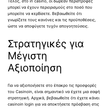
Τέλος, στο in casino, οι δωρεάν περιστροφές
μπορεί να έχουν περιορισμούς στο ποσό που
μπορείτε να κερδίσετε. Βεβαιωθείτε ότι
γνωρίζετε τους κανόνες και τις προϋποθέσεις,
ώστε να αποφύγετε τυχόν απογοητεύσεις.
Στρατηγικές για
Μέγιστη
Αξιοποίηση
Για να αξιοποιήσετε στο έπακρο τις προσφορές
του Casinoin, είναι σημαντικό να έχετε μια σαφή
στρατηγική. Αρχικά, βεβαιωθείτε ότι έχετε κάνει
casinoin login για να αποκτήσετε πρόσβαση στις