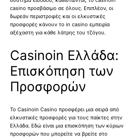
σύστημα εισόδου, καθιστώντας το casinoin
casino προσβάσιμο σε όλους. Επιπλέον, οι
δωρεάν περιστροφές και οι ελκυστικές
προσφορές κάνουν το in casino εμπειρία
αξέχαστη για κάθε λάτρης του τζόγου.
Casinoin Ελλάδα:
Επισκόπηση των
Προσφορών
Το Casinoin Casino προσφέρει μια σειρά από
ελκυστικές προσφορές για τους παίκτες στην
Ελλάδα. Εδώ είναι μια επισκόπηση των κύριων
προσφορών που μπορείτε να βρείτε στο