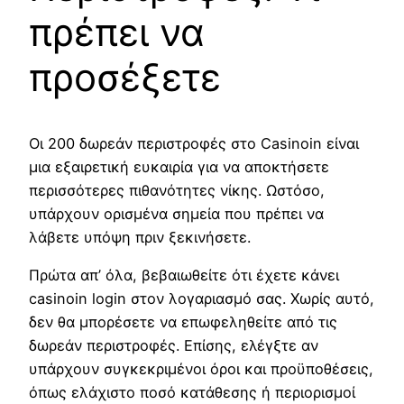
πρέπει να
προσέξετε
Οι 200 δωρεάν περιστροφές στο Casinoin είναι
μια εξαιρετική ευκαιρία για να αποκτήσετε
περισσότερες πιθανότητες νίκης. Ωστόσο,
υπάρχουν ορισμένα σημεία που πρέπει να
λάβετε υπόψη πριν ξεκινήσετε.
Πρώτα απ’ όλα, βεβαιωθείτε ότι έχετε κάνει
casinoin login στον λογαριασμό σας. Χωρίς αυτό,
δεν θα μπορέσετε να επωφεληθείτε από τις
δωρεάν περιστροφές. Επίσης, ελέγξτε αν
υπάρχουν συγκεκριμένοι όροι και προϋποθέσεις,
όπως ελάχιστο ποσό κατάθεσης ή περιορισμοί