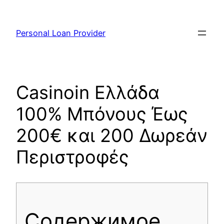
Skip
to
Personal Loan Provider
content
Casinoin Ελλάδα
100% Μπόνους Έως
200€ και 200 Δωρεάν
Περιστροφές
Содержимое