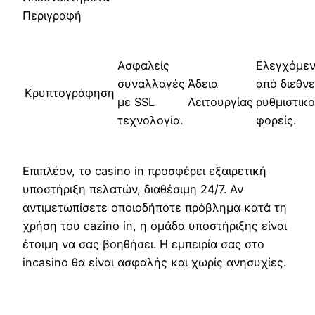
Περιγραφή
Ασφαλείς
Ελεγχόμε
συναλλαγές
Άδεια
από διεθνε
Κρυπτογράφηση
με SSL
Λειτουργίας
ρυθμιστικ
τεχνολογία.
φορείς.
Επιπλέον, το casino in προσφέρει εξαιρετική
υποστήριξη πελατών, διαθέσιμη 24/7. Αν
αντιμετωπίσετε οποιοδήποτε πρόβλημα κατά τη
χρήση του cazino in, η ομάδα υποστήριξης είναι
έτοιμη να σας βοηθήσει. Η εμπειρία σας στο
incasino θα είναι ασφαλής και χωρίς ανησυχίες.