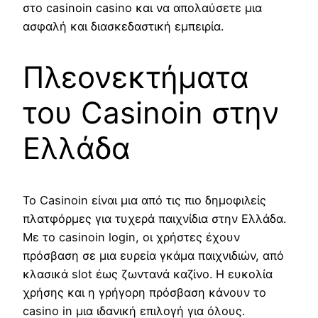
στο casinoin casino και να απολαύσετε μια
ασφαλή και διασκεδαστική εμπειρία.
Πλεονεκτήματα
του Casinoin στην
Ελλάδα
Το Casinoin είναι μια από τις πιο δημοφιλείς
πλατφόρμες για τυχερά παιχνίδια στην Ελλάδα.
Με το casinoin login, οι χρήστες έχουν
πρόσβαση σε μια ευρεία γκάμα παιχνιδιών, από
κλασικά slot έως ζωντανά καζίνο. Η ευκολία
χρήσης και η γρήγορη πρόσβαση κάνουν το
casino in μια ιδανική επιλογή για όλους.