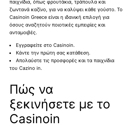
παιχνίδια, όπως φρουτάκια, τράπουλα και
ζωντανά καζίνο, για να καλύψει κάθε γούστο. Το
Casinoin Greece είναι η ιδανική επιλογή για
όσους αναζητούν ποιοτικές εμπειρίες και
ανταμοιβές.
Εγγραφείτε στο Casinoin.
Κάντε την πρώτη σας κατάθεση.
Απολαύστε τις προσφορές και τα παιχνίδια
του Cazino in.
Πώς να
ξεκινήσετε με το
Casinoin