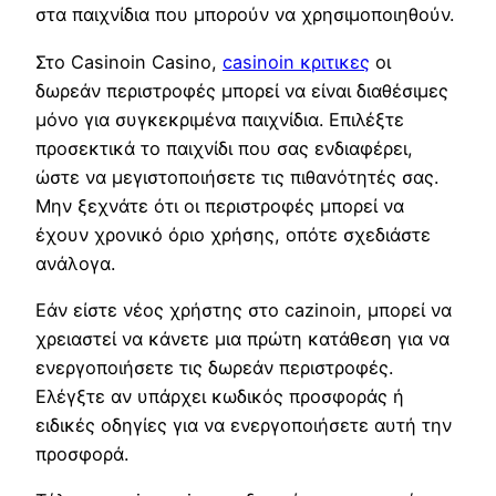
στα παιχνίδια που μπορούν να χρησιμοποιηθούν.
Στο Casinoin Casino,
casinoin κριτικες
οι
δωρεάν περιστροφές μπορεί να είναι διαθέσιμες
μόνο για συγκεκριμένα παιχνίδια. Επιλέξτε
προσεκτικά το παιχνίδι που σας ενδιαφέρει,
ώστε να μεγιστοποιήσετε τις πιθανότητές σας.
Μην ξεχνάτε ότι οι περιστροφές μπορεί να
έχουν χρονικό όριο χρήσης, οπότε σχεδιάστε
ανάλογα.
Εάν είστε νέος χρήστης στο cazinoin, μπορεί να
χρειαστεί να κάνετε μια πρώτη κατάθεση για να
ενεργοποιήσετε τις δωρεάν περιστροφές.
Ελέγξτε αν υπάρχει κωδικός προσφοράς ή
ειδικές οδηγίες για να ενεργοποιήσετε αυτή την
προσφορά.