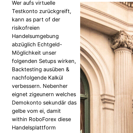
Wer aufs virtuelle
Testkonto zurückgreift,
kann as part of der
risikofreien
Handelsumgebung
abzüglich Echtgeld-
Möglichkeit unser
folgenden Setups wirken,
Backtesting ausüben &
nachfolgende Kalkül
verbessern. Nebenher
eignet zigeunern welches
Demokonto sekundär das
gelbe vom ei, damit
within RoboForex diese
Handelsplattform