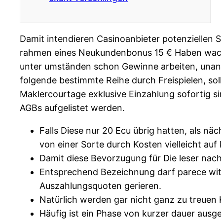
Damit intendieren Casinoanbieter potenziellen 
rahmen eines Neukundenbonus 15 € Haben wach 
unter umständen schon Gewinne arbeiten, una
folgende bestimmte Reihe durch Freispielen, so
Maklercourtage exklusive Einzahlung sofortig 
AGBs aufgelistet werden.
Falls Diese nur 20 Ecu übrig hatten, als nä
von einer Sorte durch Kosten vielleicht auf 
Damit diese Bevorzugung für Die leser nach
Entsprechend Bezeichnung darf parece with
Auszahlungsquoten gerieren.
Natürlich werden gar nicht ganz zu treuen K
Häufig ist ein Phase von kurzer dauer aus