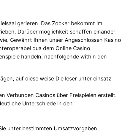
pielsaal gerieren. Das Zocker bekommt im
eben. Darüber möglichkeit schaffen einander
wie.
Gewährt Ihnen unser Angeschlossen Kasino
interoperabel qua dem Online Casino
nspiele handeln, nachfolgende within den
ägen, auf diese weise Die leser unter einsatz
n Verbunden Casinos über Freispielen erstellt.
eutliche Unterschiede in den
n Sie unter bestimmten Umsatzvorgaben.