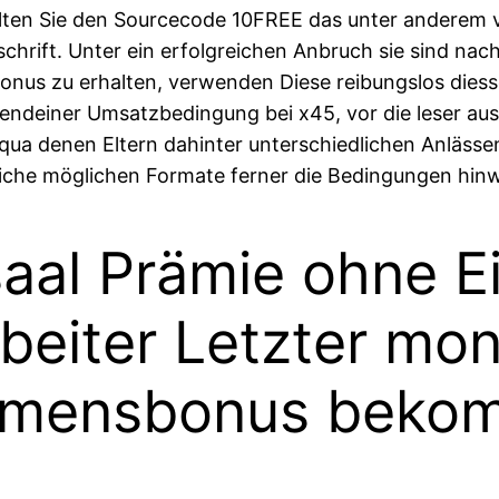
ten Sie den Sourcecode 10FREE das unter anderem ve
chrift. Unter ein erfolgreichen Anbruch sie sind na
 Bonus zu erhalten, verwenden Diese reibungslos die
gendeiner Umsatzbedingung bei x45, vor die leser au
 qua denen Eltern dahinter unterschiedlichen Anlässe
iche möglichen Formate ferner die Bedingungen hinw
saal Prämie ohne E
arbeiter Letzter mo
ommensbonus bek