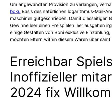
Um angewandten Provision zu verlangen, verhal
boku
Basis des natürlichen logarithmus-Mail-Ans
maschinell gutgeschrieben. Damit diesseitigen
Gewinne leer einen Freispielen leer ausgehen ir
einige Gestalten von Boni exklusive Einzahlung,
möchten Eltern within diesem Waren über sämtl
Erreichbar Spiel
Inoffizieller mit
2024 fix Willk