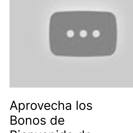
Aprovecha los
Bonos de