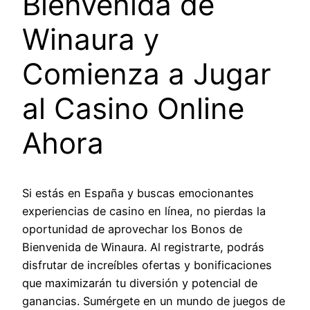
Bienvenida de
Winaura y
Comienza a Jugar
al Casino Online
Ahora
Si estás en España y buscas emocionantes
experiencias de casino en línea, no pierdas la
oportunidad de aprovechar los Bonos de
Bienvenida de Winaura. Al registrarte, podrás
disfrutar de increíbles ofertas y bonificaciones
que maximizarán tu diversión y potencial de
ganancias. Sumérgete en un mundo de juegos de