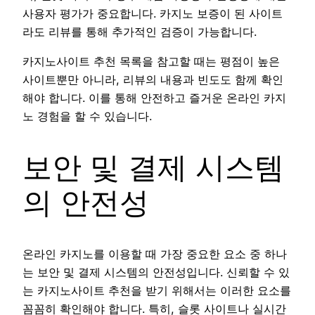
사용자 평가가 중요합니다. 카지노 보증이 된 사이트
라도 리뷰를 통해 추가적인 검증이 가능합니다.
카지노사이트 추천 목록을 참고할 때는 평점이 높은
사이트뿐만 아니라, 리뷰의 내용과 빈도도 함께 확인
해야 합니다. 이를 통해 안전하고 즐거운 온라인 카지
노 경험을 할 수 있습니다.
보안 및 결제 시스템
의 안전성
온라인 카지노를 이용할 때 가장 중요한 요소 중 하나
는 보안 및 결제 시스템의 안전성입니다. 신뢰할 수 있
는 카지노사이트 추천을 받기 위해서는 이러한 요소를
꼼꼼히 확인해야 합니다. 특히, 슬롯 사이트나 실시간