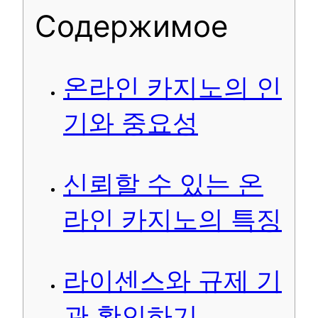
Содержимое
온라인 카지노의 인
기와 중요성
신뢰할 수 있는 온
라인 카지노의 특징
라이센스와 규제 기
관 확인하기