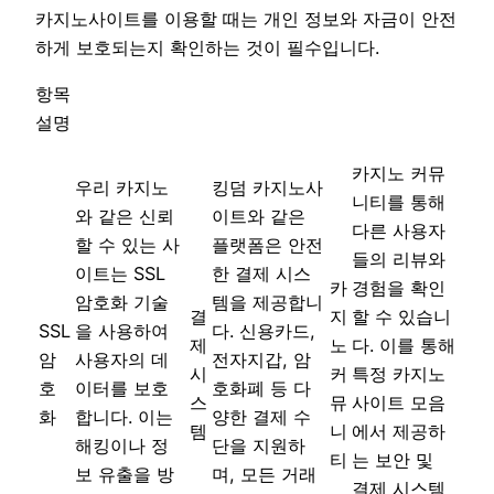
카지노사이트를 이용할 때는 개인 정보와 자금이 안전
하게 보호되는지 확인하는 것이 필수입니다.
항목
설명
카지노 커뮤
우리 카지노
킹덤 카지노사
니티를 통해
와 같은 신뢰
이트와 같은
다른 사용자
할 수 있는 사
플랫폼은 안전
들의 리뷰와
이트는 SSL
한 결제 시스
카
경험을 확인
암호화 기술
템을 제공합니
결
지
할 수 있습니
SSL
을 사용하여
다. 신용카드,
제
노
다. 이를 통해
암
사용자의 데
전자지갑, 암
시
커
특정 카지노
호
이터를 보호
호화폐 등 다
스
뮤
사이트 모음
화
합니다. 이는
양한 결제 수
템
니
에서 제공하
해킹이나 정
단을 지원하
티
는 보안 및
보 유출을 방
며, 모든 거래
결제 시스템