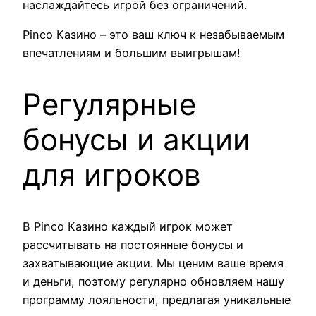
наслаждайтесь игрой без ограничений.
Pinco Казино – это ваш ключ к незабываемым
впечатлениям и большим выигрышам!
Регулярные
бонусы и акции
для игроков
В Pinco Казино каждый игрок может
рассчитывать на постоянные бонусы и
захватывающие акции. Мы ценим ваше время
и деньги, поэтому регулярно обновляем нашу
программу лояльности, предлагая уникальные