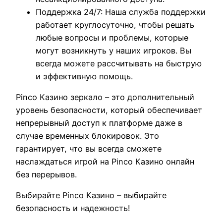
Поддержка 24/7: Наша служба поддержки
работает круглосуточно, чтобы решать
любые вопросы и проблемы, которые
могут возникнуть у наших игроков. Вы
всегда можете рассчитывать на быструю
и эффективную помощь.
Pinco Казино зеркало – это дополнительный
уровень безопасности, который обеспечивает
непрерывный доступ к платформе даже в
случае временных блокировок. Это
гарантирует, что вы всегда сможете
наслаждаться игрой на Pinco Казино онлайн
без перерывов.
Выбирайте Pinco Казино – выбирайте
безопасность и надежность!