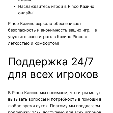
Наслаждайтесь игрой в Pinco Казино
онлайн!
Pinco Казино зеркало обеспечивает
безопасность и анонимность ваших игр. Не
упустите шанс играть в Казино Pinco с
легкостью и комфортом!
Поддержка 24/7
для всех игроков
В Pinco Казино мы понимаем, что игры могут
вызывать вопросы и потребность в помощи в
любое время суток. Поэтому мы предлагаем
поддержку 24/7, доступную для всех игроков.