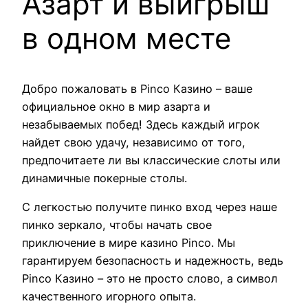
Азарт и выигрыш
в одном месте
Добро пожаловать в Pinco Казино – ваше
официальное окно в мир азарта и
незабываемых побед! Здесь каждый игрок
найдет свою удачу, независимо от того,
предпочитаете ли вы классические слоты или
динамичные покерные столы.
С легкостью получите пинко вход через наше
пинко зеркало, чтобы начать свое
приключение в мире казино Pinco. Мы
гарантируем безопасность и надежность, ведь
Pinco Казино – это не просто слово, а символ
качественного игорного опыта.