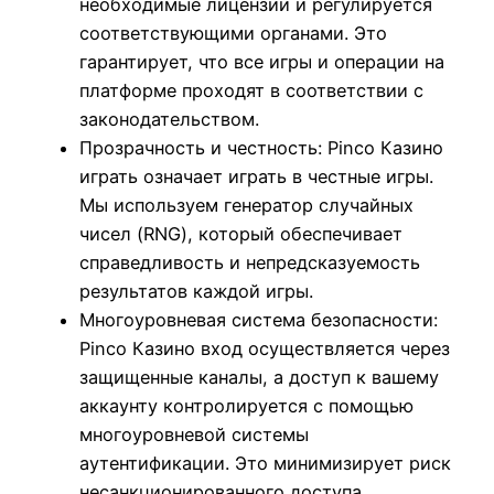
необходимые лицензии и регулируется
соответствующими органами. Это
гарантирует, что все игры и операции на
платформе проходят в соответствии с
законодательством.
Прозрачность и честность: Pinco Казино
играть означает играть в честные игры.
Мы используем генератор случайных
чисел (RNG), который обеспечивает
справедливость и непредсказуемость
результатов каждой игры.
Многоуровневая система безопасности:
Pinco Казино вход осуществляется через
защищенные каналы, а доступ к вашему
аккаунту контролируется с помощью
многоуровневой системы
аутентификации. Это минимизирует риск
несанкционированного доступа.