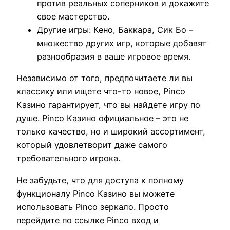
против реальных соперников и докажите
свое мастерство.
Другие игры: Кено, Баккара, Сик Бо –
множество других игр, которые добавят
разнообразия в ваше игровое время.
Независимо от того, предпочитаете ли вы
классику или ищете что-то новое, Pinco
Казино гарантирует, что вы найдете игру по
душе. Pinco Казино официальное – это не
только качество, но и широкий ассортимент,
который удовлетворит даже самого
требовательного игрока.
Не забудьте, что для доступа к полному
функционалу Pinco Казино вы можете
использовать Pinco зеркало. Просто
перейдите по ссылке Pinco вход и