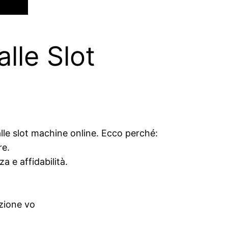
lle Slot
 alle slot machine online. Ecco perché:
re.
a e affidabilità.
azione vo