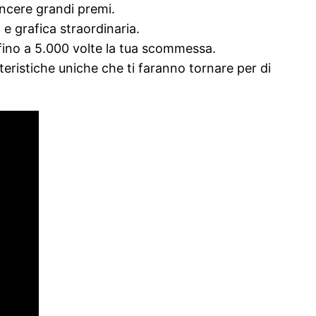
incere grandi premi.
e grafica straordinaria.
 fino a 5.000 volte la tua scommessa.
teristiche uniche che ti faranno tornare per di