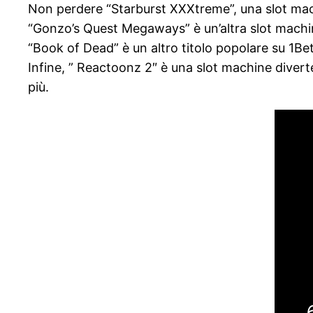
Non perdere “Starburst XXXtreme”, una slot machi
“Gonzo’s Quest Megaways” è un’altra slot machine
“Book of Dead” è un altro titolo popolare su 1Be
Infine, ” Reactoonz 2″ è una slot machine diverte
più.