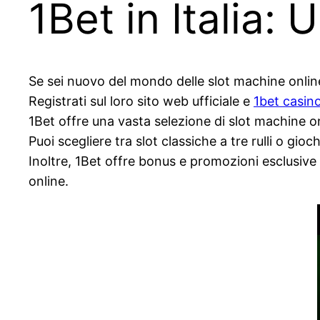
1Bet in Italia:
Se sei nuovo del mondo delle slot machine online e
Registrati sul loro sito web ufficiale e
1bet casin
1Bet offre una vasta selezione di slot machine onl
Puoi scegliere tra slot classiche a tre rulli o gi
Inoltre, 1Bet offre bonus e promozioni esclusive p
online.