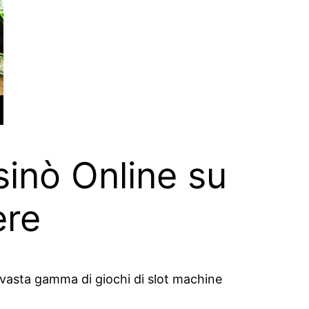
sinò Online su
ere
a vasta gamma di giochi di slot machine