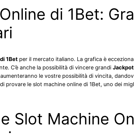
Online di 1Bet: Gra
ri
di 1Bet
per il mercato italiano. La grafica è eccezional
e. C’è anche la possibilità di vincere grandi
Jackpot
aumenteranno le vostre possibilità di vincita, dandovi 
i provare le slot machine online di 1Bet, uno dei miglio
e Slot Machine Onl