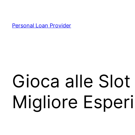
Skip
to
content
Personal Loan Provider
Gioca alle Slot
Migliore Esperi