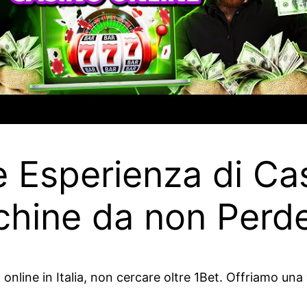
re Esperienza di Ca
chine da non Perd
 online in Italia, non cercare oltre 1Bet. Offriamo un